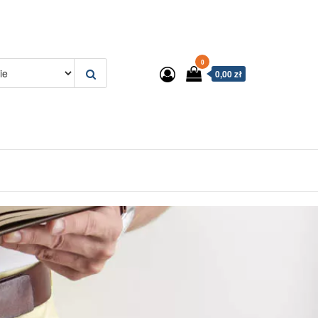
0
0,00 zł