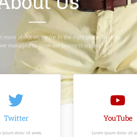
About Us
n more about us, you’re in the right place. Read to
we managed to grow our business so fast.
Twitter
YouTube
 ipsum dolor sit amet,
Lorem ipsum dolor sit a