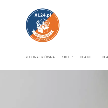
xl24.pl
To się
przyda
–
przyda
się
STRONA GŁÓWNA
SKLEP
DLA NIEJ
DLA