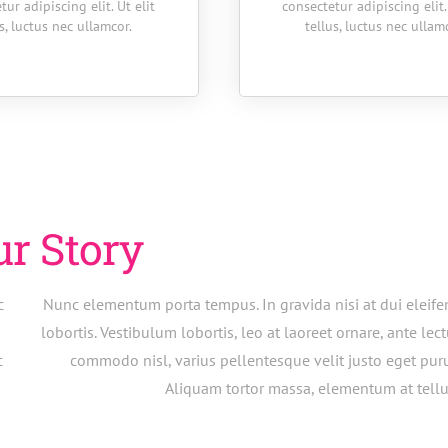
tur adipiscing elit. Ut elit
consectetur adipiscing elit.
us, luctus nec ullamcor.
tellus, luctus nec ullam
ur Story
c
Nunc elementum porta tempus. In gravida nisi at dui eleif
lobortis. Vestibulum lobortis, leo at laoreet ornare, ante lec
c
commodo nisl, varius pellentesque velit justo eget pur
Aliquam tortor massa, elementum at tellu