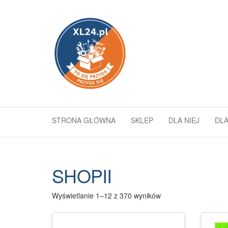
Przejdź
do
xl24.pl
To się
treści
przyda
–
przyda
się
STRONA GŁÓWNA
SKLEP
DLA NIEJ
DLA
SHOPII
Wyświetlanie 1–12 z 370 wyników