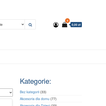
0
0,00 zł
Kategorie:
33
Bez kategorii
33
produkty
77
Akcesoria dla domu
77
produktów
23
Akcesoria dla Dzieci
23