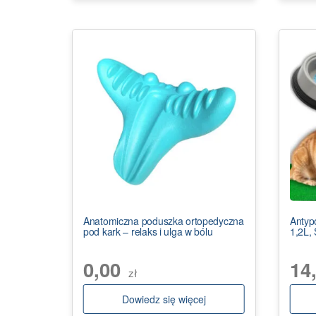
Anatomiczna poduszka ortopedyczna
Antyp
pod kark – relaks i ulga w bólu
1,2L,
0,00
14
zł
Dowiedz się więcej