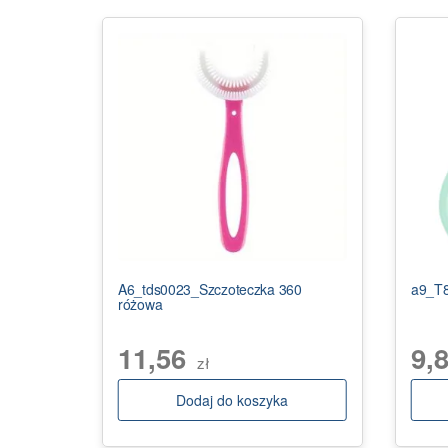
A6_tds0023_Szczoteczka 360
a9_T8
różowa
11,56
9,
zł
Dodaj do koszyka