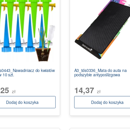
s0443_Nawadniacz do kwiatów
A3_tds0336_Mata do auta na
 10 szt.
podszybie antypoślizgowa
,25
14,37
zł
zł
Dodaj do koszyka
Dodaj do koszyka