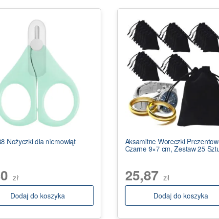
8 Nożyczki dla niemowląt
Aksamitne Woreczki Prezentow
Czarne 9×7 cm, Zestaw 25 Szt
80
25,87
zł
zł
Dodaj do koszyka
Dodaj do koszyka