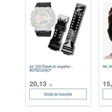
a3_V20 Pasek do zegarka –
A4_H8
BŁYSZCZĄCY
20,13
15
zł
Dodaj do koszyka