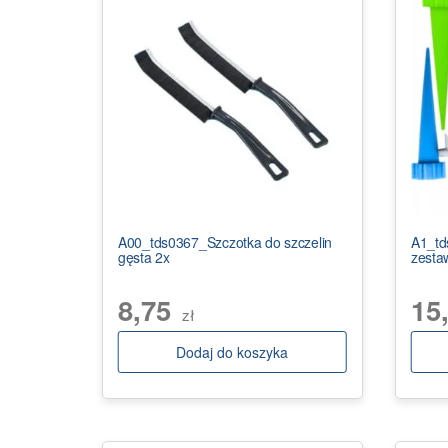
A00_tds0367_Szczotka do szczelin
A1_td
gęsta 2x
zestaw
8,75
15
zł
Dodaj do koszyka