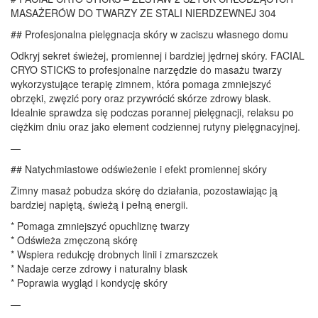
MASAŻERÓW DO TWARZY ZE STALI NIERDZEWNEJ 304
## Profesjonalna pielęgnacja skóry w zaciszu własnego domu
Odkryj sekret świeżej, promiennej i bardziej jędrnej skóry. FACIAL
CRYO STICKS to profesjonalne narzędzie do masażu twarzy
wykorzystujące terapię zimnem, która pomaga zmniejszyć
obrzęki, zwęzić pory oraz przywrócić skórze zdrowy blask.
Idealnie sprawdza się podczas porannej pielęgnacji, relaksu po
ciężkim dniu oraz jako element codziennej rutyny pielęgnacyjnej.
—
## Natychmiastowe odświeżenie i efekt promiennej skóry
Zimny masaż pobudza skórę do działania, pozostawiając ją
bardziej napiętą, świeżą i pełną energii.
* Pomaga zmniejszyć opuchliznę twarzy
* Odświeża zmęczoną skórę
* Wspiera redukcję drobnych linii i zmarszczek
* Nadaje cerze zdrowy i naturalny blask
* Poprawia wygląd i kondycję skóry
—