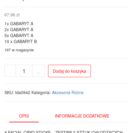
67,96
zł
1x GABARYT A
2x GABARYT A
5x GABARYT A
10 x GABARYT B
197 w magazynie
ilość
Dodaj do koszyka
-
+
Chłodzące
masażery
do
twarzy
SKU:
tds0942
Kategoria:
Akcesoria Różne
ze
stali
nierdzewnej
304,
OPIS
INFORMACJE DODATKOWE
2
szt.
# FACIAL CRYO STICKS – ZESTAW 2 SZTUK CHŁODZĄCYCH