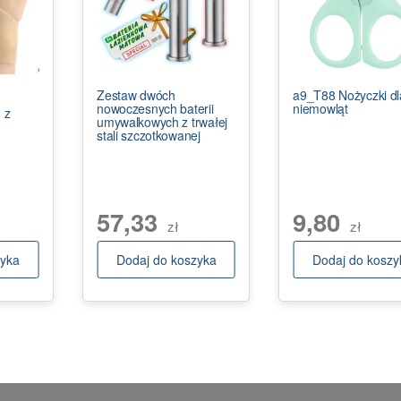
Zestaw dwóch
a9_T88 Nożyczki dl
nowoczesnych baterii
niemowląt
 z
umywalkowych z trwałej
stali szczotkowanej
57,33
9,80
zł
zł
zyka
Dodaj do koszyka
Dodaj do koszy