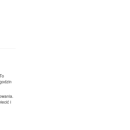
 To
 godzin
lowania.
ecić i