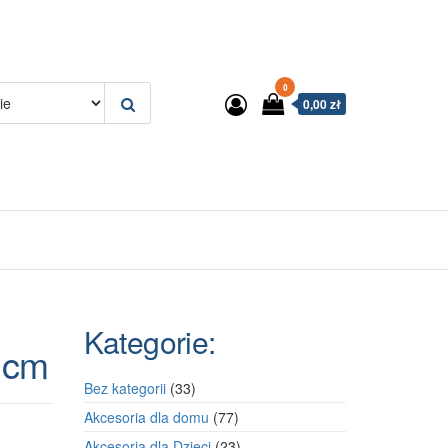
0
0,00 zł
Kategorie:
 cm
33
Bez kategorii
33
produkty
77
Akcesoria dla domu
77
produktów
23
Akcesoria dla Dzieci
23