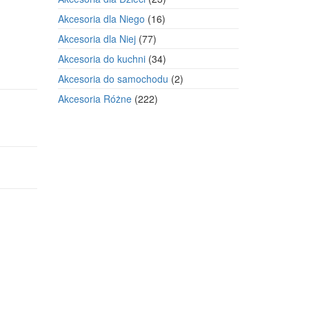
produkty
16
Akcesoria dla Niego
16
produktów
77
Akcesoria dla Niej
77
produktów
34
Akcesoria do kuchni
34
produkty
2
Akcesoria do samochodu
2
produkty
222
Akcesoria Różne
222
produkty