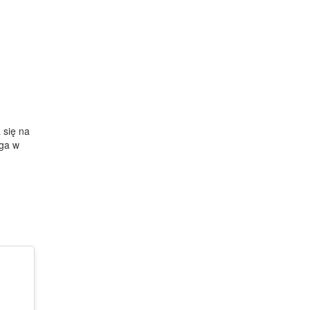
 się na
aga w