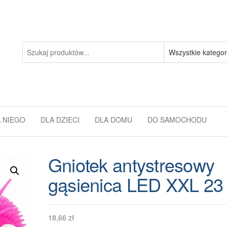
 NIEGO
DLA DZIECI
DLA DOMU
DO SAMOCHODU
Gniotek antystresowy
gąsienica LED XXL 23
18,66
zł