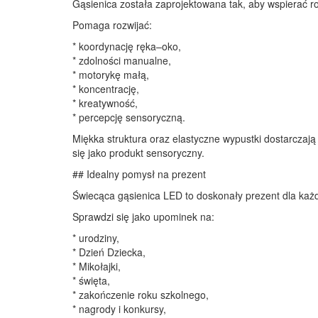
Gąsienica została zaprojektowana tak, aby wspierać 
Pomaga rozwijać:
* koordynację ręka–oko,
* zdolności manualne,
* motorykę małą,
* koncentrację,
* kreatywność,
* percepcję sensoryczną.
Miękka struktura oraz elastyczne wypustki dostarcza
się jako produkt sensoryczny.
## Idealny pomysł na prezent
Świecąca gąsienica LED to doskonały prezent dla każ
Sprawdzi się jako upominek na:
* urodziny,
* Dzień Dziecka,
* Mikołajki,
* święta,
* zakończenie roku szkolnego,
* nagrody i konkursy,