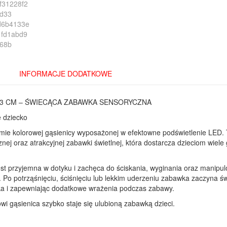
INFORMACJE DODATKOWE
23 CM – ŚWIECĄCA ZABAWKA SENSORYCZNA
e dziecko
ie kolorowej gąsienicy wyposażonej w efektowne podświetlenie LED.
ej oraz atrakcyjnej zabawki świetlnej, która dostarcza dzieciom wiele
est przyjemna w dotyku i zachęca do ściskania, wyginania oraz manipu
o potrząśnięciu, ściśnięciu lub lekkim uderzeniu zabawka zaczyna świ
ka i zapewniając dodatkowe wrażenia podczas zabawy.
 gąsienica szybko staje się ulubioną zabawką dzieci.