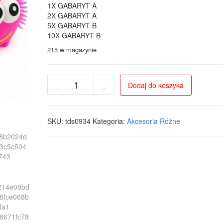
1X GABARYT A
2X GABARYT A
5X GABARYT B
10X GABARYT B
215 w magazynie
ilość
Dodaj do koszyka
-
+
Gniotek
antystresowy
gąsienica
LED
SKU:
tds0934
Kategoria:
Akcesoria Różne
XXL
23
cm