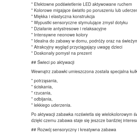
* Efektowne podświetlenie LED aktywowane ruchem
* Kolorowe migające światło po poruszeniu lub uderze
* Miękka i elastyczna konstrukcja
* Wypustki sensoryczne stymulujące zmysł dotyku
* Działanie antystresowe i relaksacyjne
* Intensywne neonowe kolory
* Idealna do zabawy w domu, podróży oraz na świeży
* Atrakcyjny wygląd przyciągający uwagę dzieci
* Doskonały pomysł na prezent
## Świeci po aktywacji
Wewnątrz zabawki umieszczona została specjalna kulk
* potrząsania,
* ściskania,
* rzucania,
* odbijania,
* lekkiego uderzenia.
Po aktywacji zabawka rozświetla się wielokolorowym św
dzięki czemu zabawa staje się jeszcze bardziej interes
## Rozwój sensoryczny i kreatywna zabawa