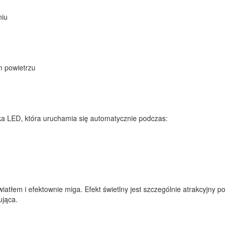
niu
m powietrzu
a LED, która uruchamia się automatycznie podczas:
iatłem i efektownie miga. Efekt świetlny jest szczególnie atrakcyjny p
ująca.