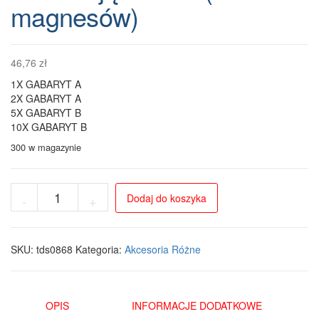
magnesów)
46,76
zł
1X GABARYT A
2X GABARYT A
5X GABARYT B
10X GABARYT B
300 w magazynie
ilość
Dodaj do koszyka
-
+
MagniElbow
–
Magnetyczna
opaska
SKU:
tds0868
Kategoria:
Akcesoria Różne
stabilizująca
bark
(10
magnesów)
OPIS
INFORMACJE DODATKOWE