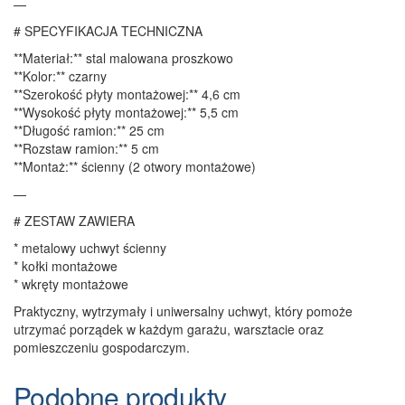
—
# SPECYFIKACJA TECHNICZNA
**Materiał:** stal malowana proszkowo
**Kolor:** czarny
**Szerokość płyty montażowej:** 4,6 cm
**Wysokość płyty montażowej:** 5,5 cm
**Długość ramion:** 25 cm
**Rozstaw ramion:** 5 cm
**Montaż:** ścienny (2 otwory montażowe)
—
# ZESTAW ZAWIERA
* metalowy uchwyt ścienny
* kołki montażowe
* wkręty montażowe
Praktyczny, wytrzymały i uniwersalny uchwyt, który pomoże
utrzymać porządek w każdym garażu, warsztacie oraz
pomieszczeniu gospodarczym.
Podobne produkty