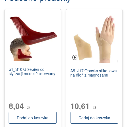
b1_S10 Grzebień do
A5_J17 Opaska silikonowa
stylizacji model 2 czerwony
na dłoń z magnesami
8,04
10,61
zł
zł
Dodaj do koszyka
Dodaj do koszyka