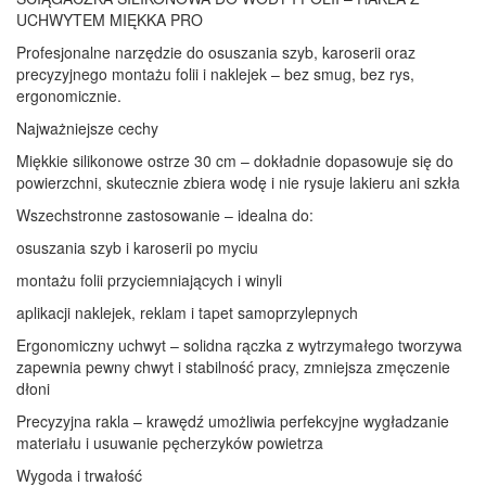
UCHWYTEM MIĘKKA PRO
folii
Profesjonalne narzędzie do osuszania szyb, karoserii oraz
precyzyjnego montażu folii i naklejek – bez smug, bez rys,
ergonomicznie.
Najważniejsze cechy
Miękkie silikonowe ostrze 30 cm – dokładnie dopasowuje się do
powierzchni, skutecznie zbiera wodę i nie rysuje lakieru ani szkła
Wszechstronne zastosowanie – idealna do:
osuszania szyb i karoserii po myciu
montażu folii przyciemniających i winyli
aplikacji naklejek, reklam i tapet samoprzylepnych
Ergonomiczny uchwyt – solidna rączka z wytrzymałego tworzywa
zapewnia pewny chwyt i stabilność pracy, zmniejsza zmęczenie
dłoni
Precyzyjna rakla – krawędź umożliwia perfekcyjne wygładzanie
materiału i usuwanie pęcherzyków powietrza
Wygoda i trwałość