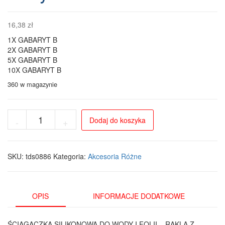
16,38
zł
1X GABARYT B
2X GABARYT B
5X GABARYT B
10X GABARYT B
360 w magazynie
ilość
Dodaj do koszyka
-
+
Rakla
silikonowa
30
cm
SKU:
tds0886
Kategoria:
Akcesoria Różne
PRO
–
ściągaczka
do
OPIS
INFORMACJE DODATKOWE
wody
i
ŚCIĄGACZKA SILIKONOWA DO WODY I FOLII – RAKLA Z
montażu