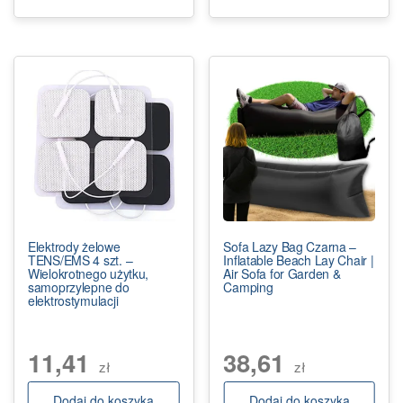
Elektrody żelowe
Sofa Lazy Bag Czarna –
TENS/EMS 4 szt. –
Inflatable Beach Lay Chair |
Wielokrotnego użytku,
Air Sofa for Garden &
samoprzylepne do
Camping
elektrostymulacji
11,41
38,61
zł
zł
Dodaj do koszyka
Dodaj do koszyka