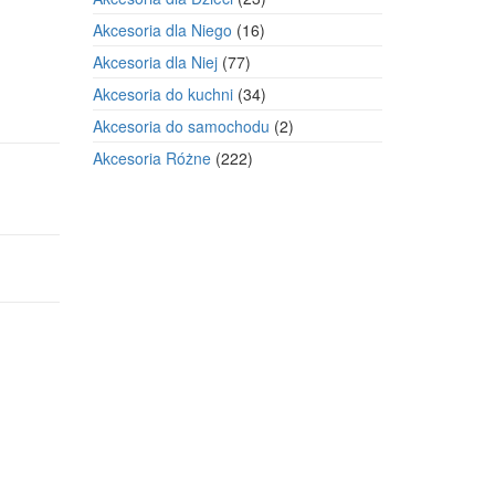
produkty
16
Akcesoria dla Niego
16
produktów
77
Akcesoria dla Niej
77
produktów
34
Akcesoria do kuchni
34
produkty
2
Akcesoria do samochodu
2
produkty
222
Akcesoria Różne
222
produkty