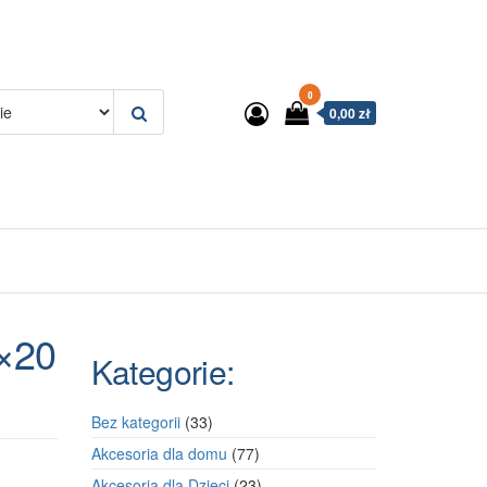
0
0,00 zł
0×20
Kategorie:
33
Bez kategorii
33
produkty
77
Akcesoria dla domu
77
produktów
23
Akcesoria dla Dzieci
23