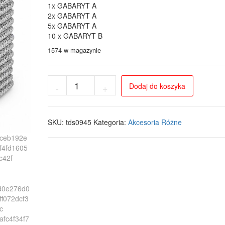
1x GABARYT A
2x GABARYT A
5x GABARYT A
10 x GABARYT B
1574 w magazynie
ilość
Dodaj do koszyka
-
+
Ściereczki
druciane
20x20
cm,
SKU:
tds0945
Kategoria:
Akcesoria Różne
zestaw
10
szt.