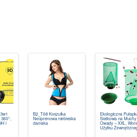
 3w1
B2_T68 Koszulka
Ekologiczna Pułapk
 360°,
Neoprenowa niebieska
Siatkowa na Muchy 
9H i
damska
Owady – XXL, Wore
Użytku Zewnętrzne