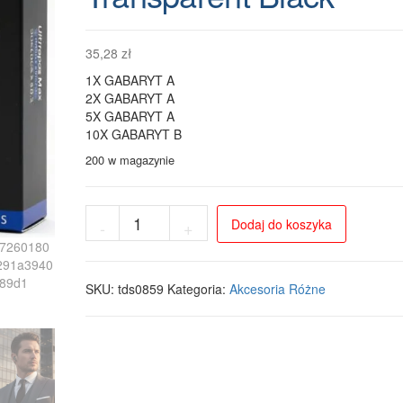
35,28
zł
1X GABARYT A
2X GABARYT A
5X GABARYT A
10X GABARYT B
200 w magazynie
ilość
Dodaj do koszyka
-
+
Słuchawki
douszne
Bluetooth
5.3
SKU:
tds0859
Kategoria:
Akcesoria Różne
ULTRAPODS
MAX
Transparent
Black