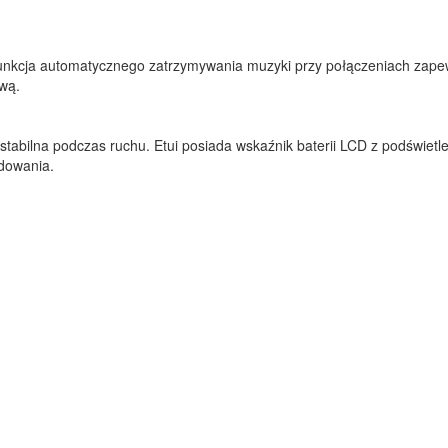
nkcja automatycznego zatrzymywania muzyki przy połączeniach zape
ową.
stabilna podczas ruchu. Etui posiada wskaźnik baterii LCD z podświetl
adowania.