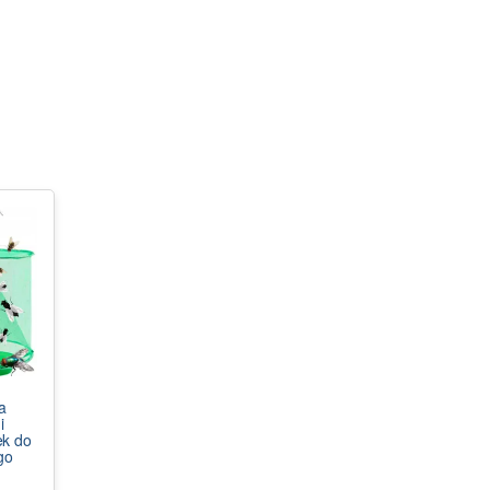
a
i
k do
go