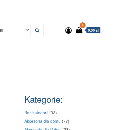
0
0,00 zł
Kategorie:
33
Bez kategorii
33
produkty
77
Akcesoria dla domu
77
produktów
23
Akcesoria dla Dzieci
23