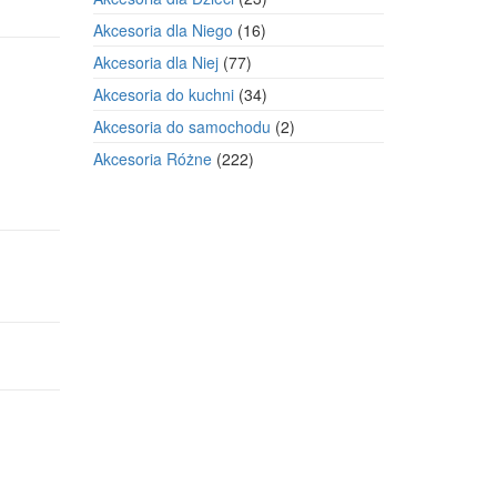
produkty
16
Akcesoria dla Niego
16
produktów
77
Akcesoria dla Niej
77
produktów
34
Akcesoria do kuchni
34
produkty
2
Akcesoria do samochodu
2
produkty
222
Akcesoria Różne
222
produkty