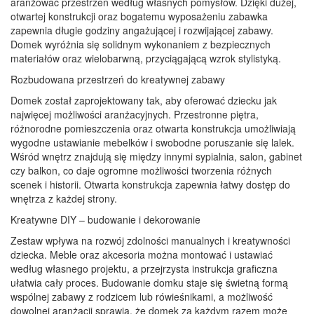
aranżować przestrzeń według własnych pomysłów. Dzięki dużej,
otwartej konstrukcji oraz bogatemu wyposażeniu zabawka
zapewnia długie godziny angażującej i rozwijającej zabawy.
Domek wyróżnia się solidnym wykonaniem z bezpiecznych
materiałów oraz wielobarwną, przyciągającą wzrok stylistyką.
Rozbudowana przestrzeń do kreatywnej zabawy
Domek został zaprojektowany tak, aby oferować dziecku jak
najwięcej możliwości aranżacyjnych. Przestronne piętra,
różnorodne pomieszczenia oraz otwarta konstrukcja umożliwiają
wygodne ustawianie mebelków i swobodne poruszanie się lalek.
Wśród wnętrz znajdują się między innymi sypialnia, salon, gabinet
czy balkon, co daje ogromne możliwości tworzenia różnych
scenek i historii. Otwarta konstrukcja zapewnia łatwy dostęp do
wnętrza z każdej strony.
Kreatywne DIY – budowanie i dekorowanie
Zestaw wpływa na rozwój zdolności manualnych i kreatywności
dziecka. Meble oraz akcesoria można montować i ustawiać
według własnego projektu, a przejrzysta instrukcja graficzna
ułatwia cały proces. Budowanie domku staje się świetną formą
wspólnej zabawy z rodzicem lub rówieśnikami, a możliwość
dowolnej aranżacji sprawia, że domek za każdym razem może