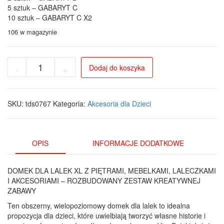
5 sztuk – GABARYT C
10 sztuk – GABARYT C X2
106 w magazynie
ilość
Dodaj do koszyka
-
+
XL
Domek
dla
Lalek
SKU:
tds0767
Kategoria:
Akcesoria dla Dzieci
z
Meblami
i
Akcesoriami
OPIS
INFORMACJE DODATKOWE
-
Kreatywna
DOMEK DLA LALEK XL Z PIĘTRAMI, MEBELKAMI, LALECZKAMI
Zabawa
I AKCESORIAMI – ROZBUDOWANY ZESTAW KREATYWNEJ
ZABAWY
Ten obszerny, wielopoziomowy domek dla lalek to idealna
propozycja dla dzieci, które uwielbiają tworzyć własne historie i