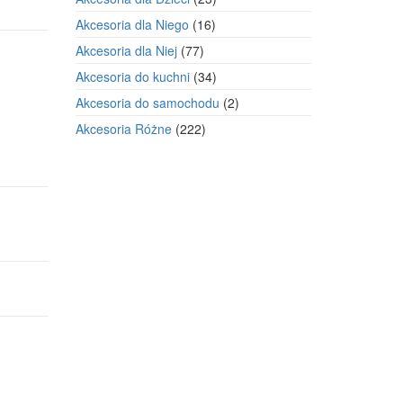
produkty
16
Akcesoria dla Niego
16
produktów
77
Akcesoria dla Niej
77
produktów
34
Akcesoria do kuchni
34
produkty
2
Akcesoria do samochodu
2
produkty
222
Akcesoria Różne
222
produkty