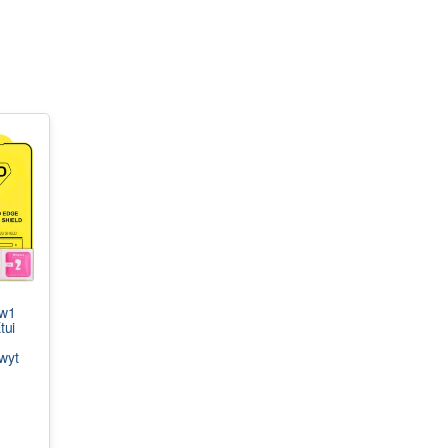
3w1
tui
wyt