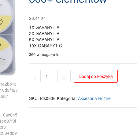
26,41
zł
1X GABARYT A
2X GABARYT B
5X GABARYT B
10X GABARYT C
360 w magazynie
ilość
Dodaj do koszyka
-
+
Zestaw
kreatywny
do
robienia
SKU:
tds0836
Kategoria:
Akcesoria Różne
biżuterii
BraceletFun
–
kuferek
300+
elementów