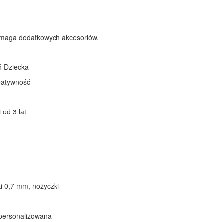
wymaga dodatkowych akcesoriów.
ń Dziecka
reatywność
 od 3 lat
ki 0,7 mm, nożyczki
a personalizowana