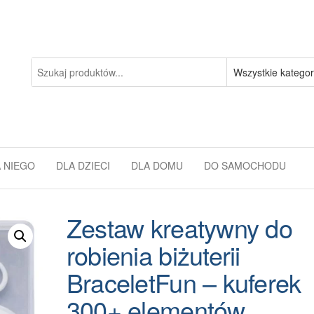
 NIEGO
DLA DZIECI
DLA DOMU
DO SAMOCHODU
Zestaw kreatywny do
robienia biżuterii
BraceletFun – kuferek
300+ elementów