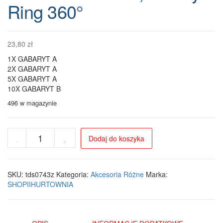
Ring 360°
23,80
zł
1X GABARYT A
2X GABARYT A
5X GABARYT A
10X GABARYT B
496 w magazynie
ilość
Dodaj do koszyka
-
+
Zestaw
Ochronny
3w1
do
SKU:
tds0743z
Kategoria:
Akcesoria Różne
Marka:
iPhone
SHOPIIHURTOWNIA
17
Pro
Max:
Etui,