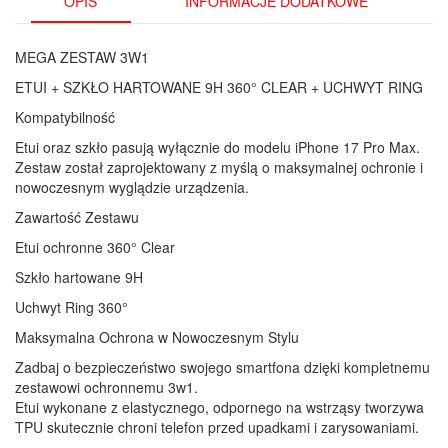
OPIS
INFORMACJE DODATKOWE
Szkło
Hartowane,
MEGA ZESTAW 3W1
Uchwyt
Ring
ETUI + SZKŁO HARTOWANE 9H 360° CLEAR + UCHWYT RING
360°
Kompatybilność
Etui oraz szkło pasują wyłącznie do modelu iPhone 17 Pro Max.
Zestaw został zaprojektowany z myślą o maksymalnej ochronie i
nowoczesnym wyglądzie urządzenia.
Zawartość Zestawu
Etui ochronne 360° Clear
Szkło hartowane 9H
Uchwyt Ring 360°
Maksymalna Ochrona w Nowoczesnym Stylu
Zadbaj o bezpieczeństwo swojego smartfona dzięki kompletnemu
zestawowi ochronnemu 3w1.
Etui wykonane z elastycznego, odpornego na wstrząsy tworzywa
TPU skutecznie chroni telefon przed upadkami i zarysowaniami.