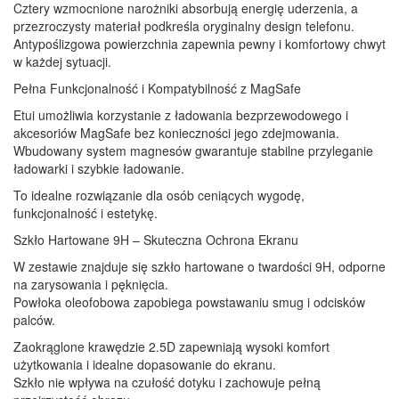
Cztery wzmocnione narożniki absorbują energię uderzenia, a
przezroczysty materiał podkreśla oryginalny design telefonu.
Antypoślizgowa powierzchnia zapewnia pewny i komfortowy chwyt
w każdej sytuacji.
Pełna Funkcjonalność i Kompatybilność z MagSafe
Etui umożliwia korzystanie z ładowania bezprzewodowego i
akcesoriów MagSafe bez konieczności jego zdejmowania.
Wbudowany system magnesów gwarantuje stabilne przyleganie
ładowarki i szybkie ładowanie.
To idealne rozwiązanie dla osób ceniących wygodę,
funkcjonalność i estetykę.
Szkło Hartowane 9H – Skuteczna Ochrona Ekranu
W zestawie znajduje się szkło hartowane o twardości 9H, odporne
na zarysowania i pęknięcia.
Powłoka oleofobowa zapobiega powstawaniu smug i odcisków
palców.
Zaokrąglone krawędzie 2.5D zapewniają wysoki komfort
użytkowania i idealne dopasowanie do ekranu.
Szkło nie wpływa na czułość dotyku i zachowuje pełną