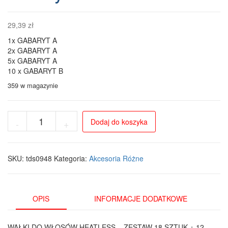
29,39
zł
1x GABARYT A
2x GABARYT A
5x GABARYT A
10 x GABARYT B
359 w magazynie
ilość
Dodaj do koszyka
-
+
Zestaw
wałków
do
włosów
SKU:
tds0948
Kategoria:
Akcesoria Różne
Heatless
18
szt.
z
OPIS
INFORMACJE DODATKOWE
klipsami,
różowy
WAŁKI DO WŁOSÓW HEATLESS – ZESTAW 18 SZTUK + 12