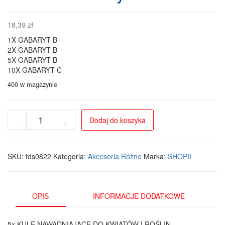
18,39
zł
1X GABARYT B
2X GABARYT B
5X GABARYT B
10X GABARYT C
400 w magazynie
ilość
Dodaj do koszyka
-
+
Automatyczne
kule
nawadniające
5
SKU:
tds0822
Kategoria:
Akcesoria Różne
Marka:
SHOPII
szt.
–
dozownik
wody
OPIS
INFORMACJE DODATKOWE
do
roślin
5x KULE NAWADNIAJĄCE DO KWIATÓW I ROŚLIN –