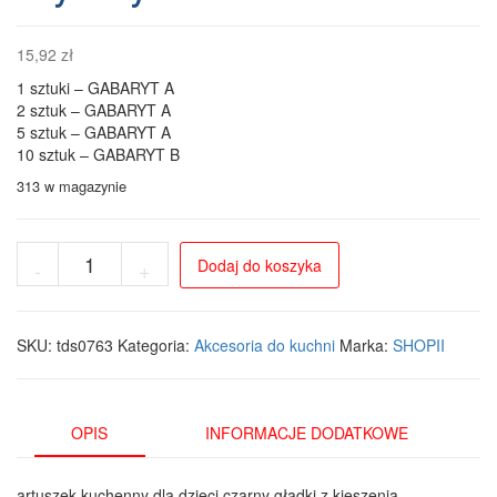
15,92
zł
1 sztuki – GABARYT A
2 sztuk – GABARYT A
5 sztuk – GABARYT A
10 sztuk – GABARYT B
313 w magazynie
ilość
Dodaj do koszyka
-
+
Czarny
Fartuch
Dziecięcy
z
SKU:
tds0763
Kategoria:
Akcesoria do kuchni
Marka:
SHOPII
Kieszenią
–
Praktyczny
i
OPIS
INFORMACJE DODATKOWE
Stylowy
dla
artuszek kuchenny dla dzieci czarny gładki z kieszenią –
Malucha