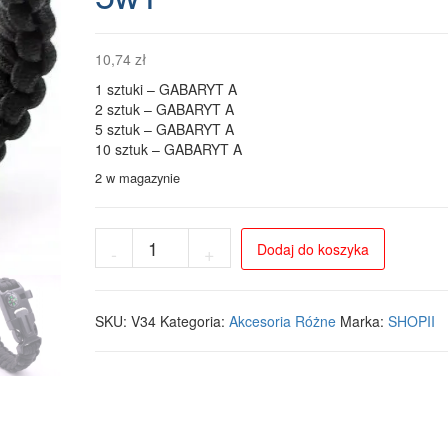
10,74
zł
1 sztuki – GABARYT A
2 sztuk – GABARYT A
5 sztuk – GABARYT A
10 sztuk – GABARYT A
2 w magazynie
ilość
Dodaj do koszyka
-
+
Bransoletka
Survivalowa
Paracord
z
SKU:
V34
Kategoria:
Akcesoria Różne
Marka:
SHOPII
Kompasem,
Krzesiwem
i
Gwizdkiem
5w1