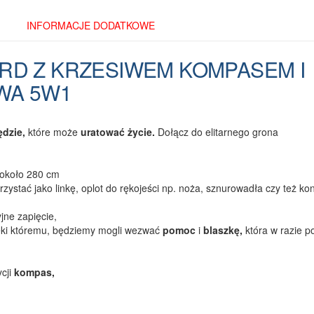
INFORMACJE DODATKOWE
D Z KRZESIWEM KOMPASEM I
WA 5W1
ędzie,
które może
uratować życie.
Dołącz do elitarnego grona
i około 280 cm
stać jako linkę, oplot do rękojeści np. noża, sznurowadła czy też kon
ne zapięcie,
ki któremu, będziemy mogli wezwać
pomoc
i
blaszkę,
która w razie p
cji
kompas,