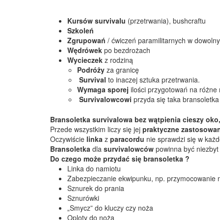
Kursów survivalu
(przetrwania), bushcraftu
Szkoleń
Zgrupowań
/ ćwiczeń paramilitarnych w dowoln
Wędrówek
po bezdrożach
Wycieczek
z rodziną
Podróży
za granicę
Survival
to inaczej sztuka przetrwania.
Wymaga sporej
ilości przygotowań na różne
Survivalowcowi
przyda się taka bransoletka
Bransoletka survivalowa bez wątpienia cieszy oko,
Przede wszystkim liczy się jej
praktyczne zastosowan
Oczywiście
linka
z
paracordu
nie sprawdzi się w każd
Bransoletka
dla
survivalowców
powinna być niezbyt 
Do czego może przydać się bransoletka ?
Linka do namiotu
Zabezpieczanie ekwipunku, np. przymocowanie 
Sznurek do prania
Sznurówki
„Smycz” do kluczy czy noża
Oploty do noża