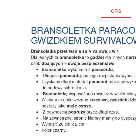
OPIS
BRANSOLETKA PARACOR
GWIZDKIEM SURVIVALO
Bransoletka przetrwania survivalowa 5 w 1
Dla jednych ta
bransoletka
to
gadżet
dla innych
narz
osób
dbających
o
swoje bezpieczeństwo
Bransoletka
wykonana z
paracordu
,
Długość
paracordu
, po jego rozplątaniu wynos
Uzyskany długi materiał
paracord
możemy wykorzy
do budowy schronienia,
Bransoletkę
wyposażono również w wielofunkcyj
W klamrze umieszczono
krzesiwo, gwizdek
dzię
posłuży jako
małe ostrze,
Z pewnością
posłuży
przez długi czas,
Na zewnętrznej stronie klamry mamy do dyspozy
Wymiar: 26 cm x 2 cm,
Kolor czarny,