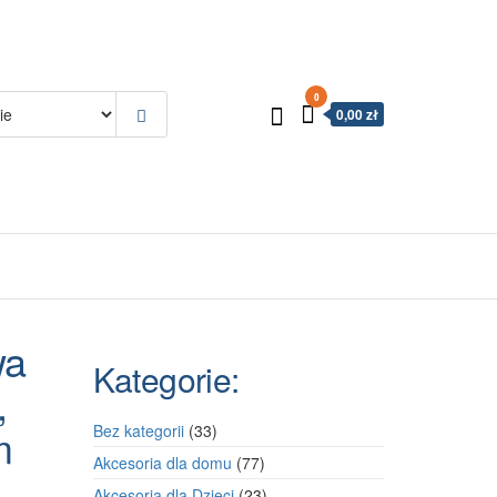
0
0,00 zł
wa
Kategorie:
,
m
33
Bez kategorii
33
produkty
77
Akcesoria dla domu
77
produktów
23
Akcesoria dla Dzieci
23