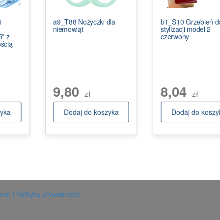
i
a9_T88 Nożyczki dla
b1_S10 Grzebień d
niemowląt
stylizacji model 2
″ z
czerwony
ścią
9,80
8,04
zł
zł
zyka
Dodaj do koszyka
Dodaj do koszy
in i Polityka prywatności