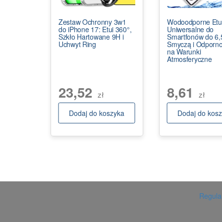
Zestaw Ochronny 3w1
Wodoodporne Etu
do iPhone 17: Etui 360°,
Uniwersalne do
Szkło Hartowane 9H i
Smartfonów do 6,5
Uchwyt Ring
Smyczą i Odporno
na Warunki
Atmosferyczne
23,52
8,61
zł
zł
Dodaj do koszyka
Dodaj do kos
Regulam