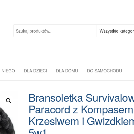
 NIEGO
DLA DZIECI
DLA DOMU
DO SAMOCHODU
Bransoletka Survivalo
Paracord z Kompasem
Krzesiwem i Gwizdkie
5w1