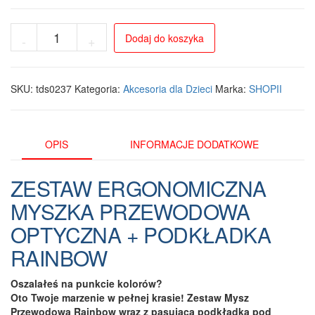
ilość
Dodaj do koszyka
-
+
Ergonomiczny
Zestaw
Mysz
Przewodowa
SKU:
tds0237
Kategoria:
Akcesoria dla Dzieci
Marka:
SHOPII
Rainbow
z
Podkładką
w
OPIS
INFORMACJE DODATKOWE
Kolorach
Tęczy
ZESTAW ERGONOMICZNA
MYSZKA PRZEWODOWA
OPTYCZNA + PODKŁADKA
RAINBOW
Oszalałeś na punkcie kolorów?
Oto Twoje marzenie w pełnej krasie! Zestaw Mysz
Przewodowa Rainbow wraz z pasującą podkładką pod