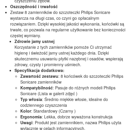
czyszczeniu zębów.
Oszczędność i trwałość
Zestaw 8 zamienników do szczoteczki Philips Sonicare
wystarcza na długi czas, co czyni go opłacalnym
rozwiązaniem. Dzięki wysokiej jakości wykonania, końcówki są
trwałe, co pozwala na regularne użytkowanie bez konieczności
częstej wymiany.
Zdrowie jamy ustnej
Korzystanie z tych zamienników pomoże Ci utrzymać
higienę i świeżość jamy ustnej każdego dnia. Dzięki
skutecznemu usuwaniu płytki nazębnej i osadów, wspierają
zdrowy, czysty i promienny uśmiech.
Specyfikacja dodatkowa:
Zawartość zestawu
: 8 końcówek do szczoteczki Philips
Sonicare zamienników
Kompatybilność
: Pasuje do różnych modeli Philips
Sonicare (Lista w galerii zdjęć )
Typ włosia
: Średnio miękkie włosie, idealne do
codziennego czyszczenia
Kolor
: Standardowy (Czarny )
Ergonomia
: Lekka, dobrze wyważona konstrukcja
Uwagi
: Produkt jest zamiennikiem, nazwa Philips użyta
wyłącznie w celach informacyjnych.