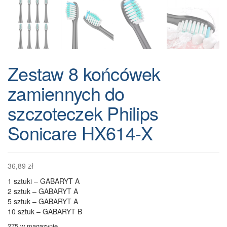
Zestaw 8 końcówek
zamiennych do
szczoteczek Philips
Sonicare HX614-X
36,89
zł
1 sztuki – GABARYT A
2 sztuk – GABARYT A
5 sztuk – GABARYT A
10 sztuk – GABARYT B
275 w magazynie