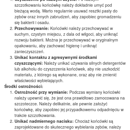
szczotkowaniu końcówkę należy dokładnie umyć pod
bieżącą wodą. Warto regularnie usuwać resztki pasty do
zębów oraz innych zabrudzeń, aby zapobiec gromadzeniu
się bakterii i osadu.
Przechowywanie:
Końcówki należy przechowywać w
suchym, czystym miejscu, z dala od wilgoci, aby uniknąć
rozwoju bakterii. Można je przechowywać w oryginalnym
opakowaniu, aby zachować higienę i uniknąć
zanieczyszczeń.
Unikać kontaktu z agresywnymi środkami
czyszczącymi:
Należy unikać używania silnych detergentów
lub alkoholu do czyszczenia końcówek, aby nie uszkodzić
materiału, z którego są wykonane, oraz aby nie zmienić
właściwości wybielających.
Środki ostrożności:
Ostrożność przy wymianie:
Podczas wymiany końcówki
należy upewnić się, że jest ona prawidłowo zamocowana na
szczoteczce. Należy delikatnie, ale pewnie założyć
końcówkę, aby zapobiec jej przypadkowemu odpadnięciu w
trakcie szczotkowania.
Unikać nadmiernego nacisku:
Chociaż końcówki są
zaprojektowane do skutecznego wybielania zębów, należy