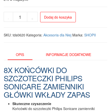
ilość
Dodaj do koszyka
-
+
Zestaw
8
końcówek
zamiennych
SKU:
tds0620
Kategoria:
Akcesoria dla Niej
Marka:
SHOPII
do
szczoteczek
Philips
Sonicare
OPIS
INFORMACJE DODATKOWE
HX614-
X
8X KOŃCÓWKI DO
SZCZOTECZKI PHILIPS
SONICARE ZAMIENNIKI
GŁÓWKI WKŁADY ZAPAS
Skuteczne czyszczenie
Końcówki do szczoteczki Philips Sonicare zamienniki