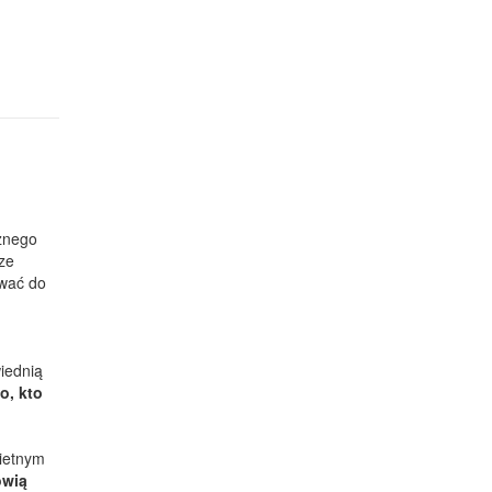
znego
ze
ować do
iednią
o, kto
wietnym
owią