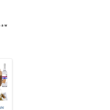
 a w
zki