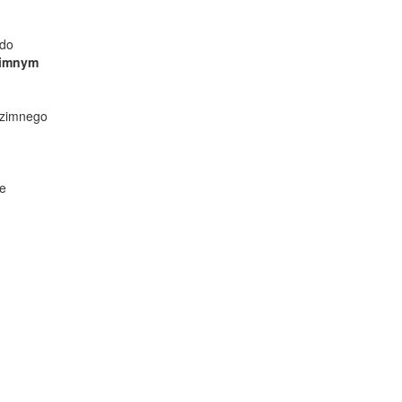
 do
zimnym
 zimnego
le