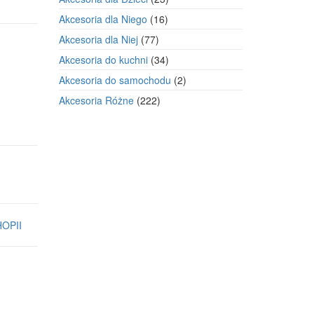
produkty
16
Akcesoria dla Niego
16
produktów
77
Akcesoria dla Niej
77
produktów
34
Akcesoria do kuchni
34
produkty
2
Akcesoria do samochodu
2
produkty
222
Akcesoria Różne
222
produkty
OPII