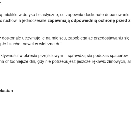
.
 są miękkie w dotyku i elastyczne, co zapewnia doskonałe dopasowanie
ąc ruchów, a jednocześnie
zapewniają odpowiednią ochronę przed 
y doskonale utrzymuje je na miejscu, zapobiegając przedostawaniu się
płe i suche, nawet w wietrzne dni.
aktywności w okresie przejściowym – sprawdzą się podczas spacerów,
 na chłodniejsze dni, gdy nie potrzebujesz jeszcze rękawic zimowych, a
elastan