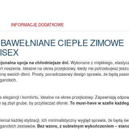
INFORMACJE DODATKOWE
 BAWEŁNIANE CIEPŁE ZIMOWE
ISEX
cjonalna opcja na chłodniejsze dni.
Wykonane z miękkiego, elastyc
 noszenia. Idealne na okres przejściowy, kiedy nie potrzebujesz jeszc
onę swoich dłoni. Prosty, ponadczasowy design sprawia, że będą pas
eganckich.
 elegancji i komfortu, idealne na okres przejściowy. Zapewniają odpow
są zbyt grube, by przytłaczać dłonie.
To must-have w szafie każdeg
mal każdej stylizacji. Ich minimalistyczny wygląd sprawia, że będą ś
eganckich zestawów.
Bez wzoru, z subtelnym wykończeniem – stan