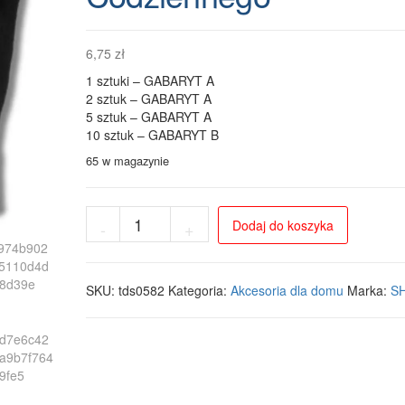
6,75
zł
1 sztuki – GABARYT A
2 sztuk – GABARYT A
5 sztuk – GABARYT A
10 sztuk – GABARYT B
65 w magazynie
ilość
Dodaj do koszyka
-
+
Czarne
Rękawiczki
Zimowe
Bawełniane
SKU:
tds0582
Kategoria:
Akcesoria dla domu
Marka:
SH
Uniwersalne
do
Użytku
Codziennego