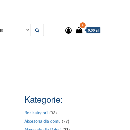
0
0,00 zł
Kategorie:
33
Bez kategorii
33
produkty
77
Akcesoria dla domu
77
produktów
23
Akcesoria dla Dzieci
23