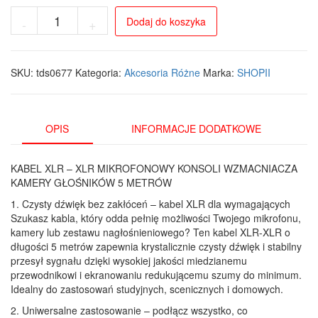
ilość
Dodaj do koszyka
-
+
Kabel
Mikrofonowy
XLR
5m
SKU:
tds0677
Kategoria:
Akcesoria Różne
Marka:
SHOPII
-
Profesjonalna
Jakość
Dźwięku
OPIS
INFORMACJE DODATKOWE
KABEL XLR – XLR MIKROFONOWY KONSOLI WZMACNIACZA
KAMERY GŁOŚNIKÓW 5 METRÓW
1. Czysty dźwięk bez zakłóceń – kabel XLR dla wymagających
Szukasz kabla, który odda pełnię możliwości Twojego mikrofonu,
kamery lub zestawu nagłośnieniowego? Ten kabel XLR-XLR o
długości 5 metrów zapewnia krystalicznie czysty dźwięk i stabilny
przesył sygnału dzięki wysokiej jakości miedzianemu
przewodnikowi i ekranowaniu redukującemu szumy do minimum.
Idealny do zastosowań studyjnych, scenicznych i domowych.
2. Uniwersalne zastosowanie – podłącz wszystko, co