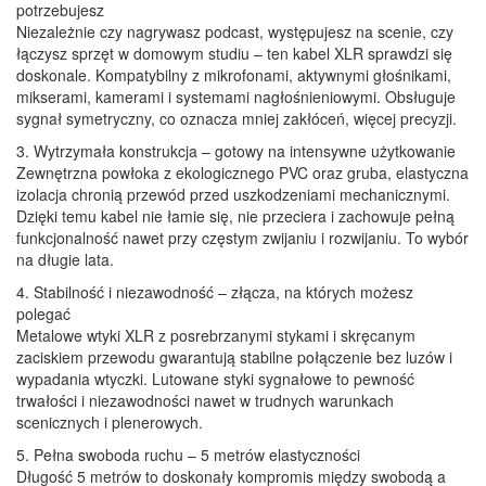
potrzebujesz
Niezależnie czy nagrywasz podcast, występujesz na scenie, czy
łączysz sprzęt w domowym studiu – ten kabel XLR sprawdzi się
doskonale. Kompatybilny z mikrofonami, aktywnymi głośnikami,
mikserami, kamerami i systemami nagłośnieniowymi. Obsługuje
sygnał symetryczny, co oznacza mniej zakłóceń, więcej precyzji.
3. Wytrzymała konstrukcja – gotowy na intensywne użytkowanie
Zewnętrzna powłoka z ekologicznego PVC oraz gruba, elastyczna
izolacja chronią przewód przed uszkodzeniami mechanicznymi.
Dzięki temu kabel nie łamie się, nie przeciera i zachowuje pełną
funkcjonalność nawet przy częstym zwijaniu i rozwijaniu. To wybór
na długie lata.
4. Stabilność i niezawodność – złącza, na których możesz
polegać
Metalowe wtyki XLR z posrebrzanymi stykami i skręcanym
zaciskiem przewodu gwarantują stabilne połączenie bez luzów i
wypadania wtyczki. Lutowane styki sygnałowe to pewność
trwałości i niezawodności nawet w trudnych warunkach
scenicznych i plenerowych.
5. Pełna swoboda ruchu – 5 metrów elastyczności
Długość 5 metrów to doskonały kompromis między swobodą a