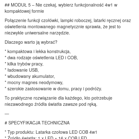
## MODUŁ 5 – Nie czekaj, wybierz funkcjonalność 4w1 w
kompaktowej formie
Połączenie funkcji czołówki, lampki roboczej, latarki ręcznej oraz
oświetlenia montowanego magnetycznie sprawia, że jest to
niezwykle uniwersalne narzędzie.
Dlaczego warto ją wybrać?
* kompaktowa i lekka konstrukcja,
* dwa rodzaje oświetlenia LED i COB,
* kilka trybów pracy,
* ładowanie USB,
* wbudowany akumulator,
* mocny magnes neodymowy,
* szerokie zastosowanie w domu, pracy i podróży.
To praktyczne rozwiązanie dla każdego, kto potrzebuje
niezawodnego źródła światła zawsze pod ręką.
—
# SPECYFIKACJA TECHNICZNA
* Typ produktu: Latarka czołowa LED COB 4w1
* Źródło światła: 1 x LED + 16 x COB LED