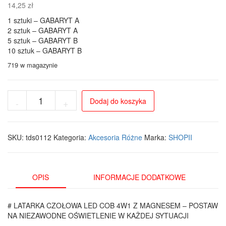
14,25
zł
1 sztuki – GABARYT A
2 sztuk – GABARYT A
5 sztuk – GABARYT B
10 sztuk – GABARYT B
719 w magazynie
ilość
Dodaj do koszyka
-
+
Latarka
czołowa
LED
COB
SKU:
tds0112
Kategoria:
Akcesoria Różne
Marka:
SHOPII
USB
z
magnesem
4w1
OPIS
INFORMACJE DODATKOWE
# LATARKA CZOŁOWA LED COB 4W1 Z MAGNESEM – POSTAW
NA NIEZAWODNE OŚWIETLENIE W KAŻDEJ SYTUACJI