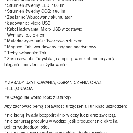
* Strumień świetlny LED: 100 lm
* Strumień świetlny COB: 180 lm
* Zasilanie: Wbudowany akumulator
* Ładowanie: Micro USB
* Kabel ładowania: Micro USB w zestawie
* Wymiary: 8,3 x 4 cm
* Materiał wykonania: Tworzywo sztuczne
* Magnes: Tak, wbudowany magnes neodymowy
* Tryby świecenia: Tak
* Zastosowanie: Turystyka, camping, warsztat, motoryzacja,
bieganie, codzienne użytkowanie
—
# ZASADY UŻYTKOWANIA, OGRANICZENIA ORAZ
PIELĘGNACJA
## Czego nie wolno robić z latarką?
Aby zachować pełną sprawność urządzenia i uniknąć uszkodzeń:
* nie kieruj światła bezpośrednio w oczy ludzi oraz zwierząt,
* nie zanurzaj produktu w wodzie, jeśli producent nie określa
pełnej wodoodporności,
* nie pozostawiaj urządzenia w pobliżu źródeł wysokiej