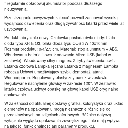
* regularnie doładowuj akumulator podczas dłuższego
nieużywania.
Przestrzeganie powyższych zaleceń pozwoli zachować wysoką
wydajność oświetlenia oraz długą żywotność latarki przez wiele lat
użytkowania.
Produkt fabrycznie nowy. Czołówka posiada dwie diody: biała
dioda typu XR-E Q3, biała dioda typu COB 3W 40x10mm.
Rozmiar produktu: 8/4/2,5 cm. Materiał: stop aluminium + ABS.
Wbudowana bateria litowa. Ładowanie Micro USB (kabel w
zestawie). Wbudowany silny magnes. 2 tryby świecenia. 4w1:
Latarka czołowa Lampka ręczna Latarka z magnesem Lampka
robocza Uchwyt umożliwiający szybki demontaż latarki.
Wodoodporna. Regulowany elastyczny pasek w zestawie.
Regulowane nachylenie głowicy w zakresie 120°. W zestawie:
latarka czołowa uchwyt opaskę na głowę kabel USB oryginalne
opakowanie
W zależności od aktualnej dostawy grafika, kolorystyka oraz układ
elementów na opakowaniu mogą nieznacznie różnić się od
przedstawionych na zdjęciach ofertowych. Różnice dotyczą
wyłącznie wyglądu opakowania zewnętrznego i nie mają wpływu
na jakość, funkcjonalność ani parametry produktu.