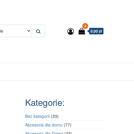
0
0,00 zł
Kategorie:
33
Bez kategorii
33
produkty
77
Akcesoria dla domu
77
produktów
23
Akcesoria dla Dzieci
23