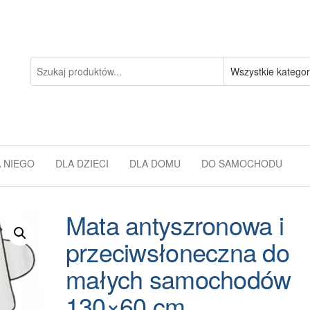
 NIEGO
DLA DZIECI
DLA DOMU
DO SAMOCHODU
Mata antyszronowa i
przeciwsłoneczna do
małych samochodów
130×60 cm