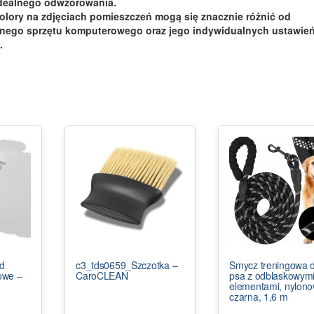
idealnego odwzorowania.
olory na zdjęciach pomieszczeń mogą się znacznie różnić od
pnego sprzętu komputerowego oraz jego indywidualnych ustawień
.
od
c3_tds0659_Szczotka –
Smycz treningowa d
owe –
CaroCLEAN
psa z odblaskowym
elementami, nylono
czarna, 1,6 m