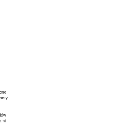
znie
pory
odów
kami