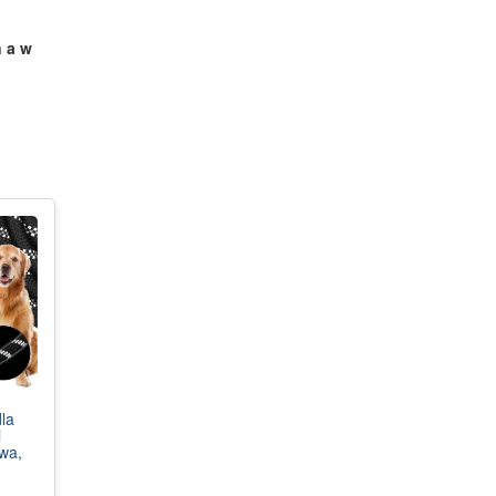
 a w
la
i
wa,