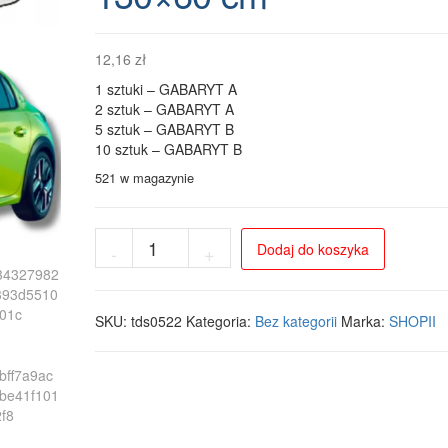
12,16
zł
1 sztuki – GABARYT A
2 sztuk – GABARYT A
5 sztuk – GABARYT B
10 sztuk – GABARYT B
521 w magazynie
ilość
Dodaj do koszyka
-
+
Mata
antyszronowa
i
przeciwsłoneczna
SKU:
tds0522
Kategoria:
Bez kategorii
Marka:
SHOPII
do
małych
samochodów
130x60
cm