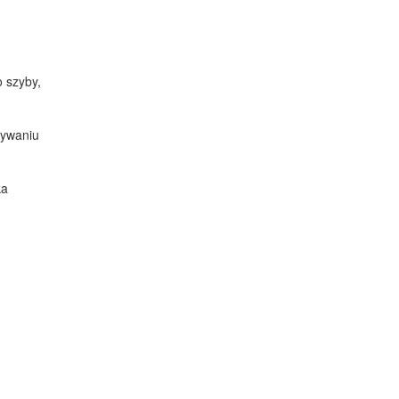
 szyby,
wywaniu
ka