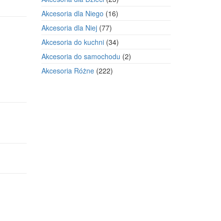
produkty
16
Akcesoria dla Niego
16
produktów
77
Akcesoria dla Niej
77
produktów
34
Akcesoria do kuchni
34
produkty
2
Akcesoria do samochodu
2
produkty
222
Akcesoria Różne
222
produkty