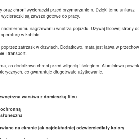
k
y oraz chroni wycieraczki przed przymarzaniem. Dzięki temu unikasz
 wycieraczki są zawsze gotowe do pracy.
 nadmiernemu nagrzewaniu wnętrza pojazdu. Używaj filcowej strony do
emperaturę w kabinie.
się poprzez zatrzask w drzwiach. Dodatkowo, mata jest łatwa w przecho
e i transport.
na, co dodatkowo chroni przed wilgocią i śniegiem. Aluminiowa powło
sferycznych, co gwarantuje długotrwałe użytkowanie.
ewnętrzna warstwa z domieszką filcu
ę ochronną
wsłoneczna
wiane na ekranie jak najdokładniej odzwierciedlały kolory