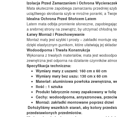
Izolacja Przed Zamarzaniem i Ochrona Wycieracze
Mata skutecznie zapobiega zamarzaniu przedniej szyb
uciążliwego skrobania szyb w mroźne poranki, a Twoje
Idealna Ochrona Przed Słońcem Latem
Latem mata odbija promienie słoneczne, zapobiegając
a srebrnej strony na zewnątrz, by utrzymać chłodną t
Łatwy Montaż i Przechowywanie
Montaż maty jest szybki i prosty – zakładki montuje 
dzięki elastycznym gumkom, które ułatwiają jej składani
Wodoodporna i Trwała Konstrukcja
Wykonana z trwałych materiałów, mata jest wodoodpor
zewnętrzna jest odporna na działanie czynników atmo
Specyfikacja techniczna:
Wymiary maty z uszami: 160 cm x 60 cm
Wymiary maty bez uszu: 130 cm x 60 cm
Materiał: aluminiowa powłoka zewnętrzna, w
Ilość : 1 sztuka
Produkt fabrycznie nowy zapakowany w foli
Cechy: wodoodporna, antyszronowa, przeci
Montaż: zakładki montowane poprzez drzwi
Dołożyliśmy wszelkich starań, aby kolory przedsta
przedstawionych przedmiotów.