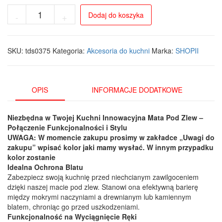
ilość
Dodaj do koszyka
-
+
Mata
ochronna
pod
zlew
SKU:
tds0375
Kategoria:
Akcesoria do kuchni
Marka:
SHOPII
silikonowa
-
Kolor
czarny/szary
OPIS
INFORMACJE DODATKOWE
Niezbędna w Twojej Kuchni
Innowacyjna Mata Pod Zlew –
Połączenie Funkcjonalności i Stylu
UWAGA: W momencie zakupu prosimy w zakładce „Uwagi do
zakupu” wpisać kolor jaki mamy wysłać. W innym przypadku
kolor zostanie
Idealna Ochrona Blatu
Zabezpiecz swoją kuchnię przed niechcianym zawilgoceniem
dzięki naszej macie pod zlew. Stanowi ona efektywną barierę
między mokrymi naczyniami a drewnianym lub kamiennym
blatem, chroniąc go przed uszkodzeniami.
Funkcjonalność na Wyciągnięcie Ręki