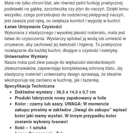
Mata nie tylko chroni blat, ale również pełni funkcję praktycznej
podstawki na gąbkę, szczoteczkę czy płyn do naczyń. Dzięki temu
wszystko, czego potrzebujesz do codziennej pielęgnacji naczyń,
jest zawsze pod ręką, co zwiększa komfort i wygodę w kuchni.
Łatwe Utrzymanie Czystości
Wykonana z elastycznego i wysokiej jakości materiału, mata jest
łatwa do czyszczenia. Wystarczy spłukać ją wodą lub umieścić w
zmywarce, aby zachować jej świeżość i higienę. To praktyczne
rozwiązanie dla każdej kuchni, dbające o czystość i estetykę.
Uniwersalne Wymiary
Nasza mata pod zlew pasuje do większości standardowych
zlewozmywaków, zapewniając kompleksową ochronę blatu. Jej
elastyczny materiał i uniwersalny design sprawiają, że idealnie
wkomponuje się zarówno w kuchnię, jak i łazienkę.
Specyfikacja Techniczna
Dokładne wymiary : 36,5 x 14,5 x 0,7 cm
Produkt fabrycznie nowy zapakowany w folie
Kolor : czarny lub szary. UWAGA: W momencie
zakupu prosimy w zakładce „Uwagi do zakupu” wpisać
kolor jaki mamy wysłać. W innym przypadku kolor
zostanie wybrany losowo!
Ilość – 1 sztuka