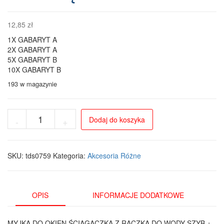
12,85
zł
1X GABARYT A
2X GABARYT A
5X GABARYT B
10X GABARYT B
193 w magazynie
ilość
Dodaj do koszyka
-
+
Myjka
do
okien
WipeMaster
SKU:
tds0759
Kategoria:
Akcesoria Różne
z
ściągaczką
i
szczotką
OPIS
INFORMACJE DODATKOWE
do
rowków
MYJKA DO OKIEN ŚCIĄGACZKA Z RĄCZKĄ DO WODY SZYB +