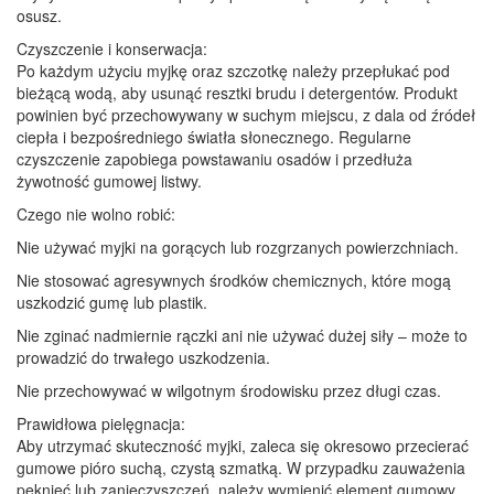
osusz.
Czyszczenie i konserwacja:
Po każdym użyciu myjkę oraz szczotkę należy przepłukać pod
bieżącą wodą, aby usunąć resztki brudu i detergentów. Produkt
powinien być przechowywany w suchym miejscu, z dala od źródeł
ciepła i bezpośredniego światła słonecznego. Regularne
czyszczenie zapobiega powstawaniu osadów i przedłuża
żywotność gumowej listwy.
Czego nie wolno robić:
Nie używać myjki na gorących lub rozgrzanych powierzchniach.
Nie stosować agresywnych środków chemicznych, które mogą
uszkodzić gumę lub plastik.
Nie zginać nadmiernie rączki ani nie używać dużej siły – może to
prowadzić do trwałego uszkodzenia.
Nie przechowywać w wilgotnym środowisku przez długi czas.
Prawidłowa pielęgnacja:
Aby utrzymać skuteczność myjki, zaleca się okresowo przecierać
gumowe pióro suchą, czystą szmatką. W przypadku zauważenia
pęknięć lub zanieczyszczeń, należy wymienić element gumowy,