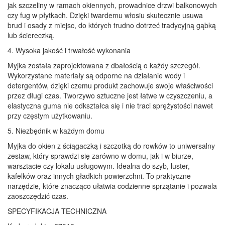
jak szczeliny w ramach okiennych, prowadnice drzwi balkonowych
czy fug w płytkach. Dzięki twardemu włosiu skutecznie usuwa
brud i osady z miejsc, do których trudno dotrzeć tradycyjną gąbką
lub ściereczką.
4. Wysoka jakość i trwałość wykonania
Myjka została zaprojektowana z dbałością o każdy szczegół.
Wykorzystane materiały są odporne na działanie wody i
detergentów, dzięki czemu produkt zachowuje swoje właściwości
przez długi czas. Tworzywo sztuczne jest łatwe w czyszczeniu, a
elastyczna guma nie odkształca się i nie traci sprężystości nawet
przy częstym użytkowaniu.
5. Niezbędnik w każdym domu
Myjka do okien z ściągaczką i szczotką do rowków to uniwersalny
zestaw, który sprawdzi się zarówno w domu, jak i w biurze,
warsztacie czy lokalu usługowym. Idealna do szyb, luster,
kafelków oraz innych gładkich powierzchni. To praktyczne
narzędzie, które znacząco ułatwia codzienne sprzątanie i pozwala
zaoszczędzić czas.
SPECYFIKACJA TECHNICZNA