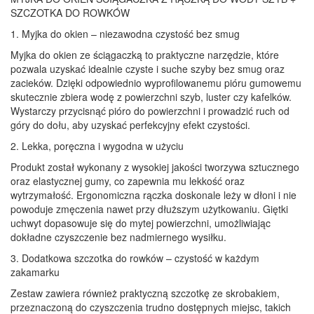
SZCZOTKA DO ROWKÓW
1. Myjka do okien – niezawodna czystość bez smug
Myjka do okien ze ściągaczką to praktyczne narzędzie, które
pozwala uzyskać idealnie czyste i suche szyby bez smug oraz
zacieków. Dzięki odpowiednio wyprofilowanemu pióru gumowemu
skutecznie zbiera wodę z powierzchni szyb, luster czy kafelków.
Wystarczy przycisnąć pióro do powierzchni i prowadzić ruch od
góry do dołu, aby uzyskać perfekcyjny efekt czystości.
2. Lekka, poręczna i wygodna w użyciu
Produkt został wykonany z wysokiej jakości tworzywa sztucznego
oraz elastycznej gumy, co zapewnia mu lekkość oraz
wytrzymałość. Ergonomiczna rączka doskonale leży w dłoni i nie
powoduje zmęczenia nawet przy dłuższym użytkowaniu. Giętki
uchwyt dopasowuje się do mytej powierzchni, umożliwiając
dokładne czyszczenie bez nadmiernego wysiłku.
3. Dodatkowa szczotka do rowków – czystość w każdym
zakamarku
Zestaw zawiera również praktyczną szczotkę ze skrobakiem,
przeznaczoną do czyszczenia trudno dostępnych miejsc, takich