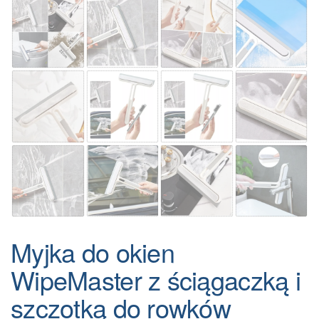
Myjka do okien
WipeMaster z ściągaczką i
szczotką do rowków