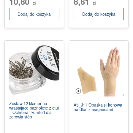
10,80
8,61
zł
zł
Dodaj do koszyka
Dodaj do koszyka
Zestaw 12 klamer na
A5_J17 Opaska silikonowa
wrastające paznokcie z etui
na dłoń z magnesami
– Ochrona i komfort dla
zdrowia stóp