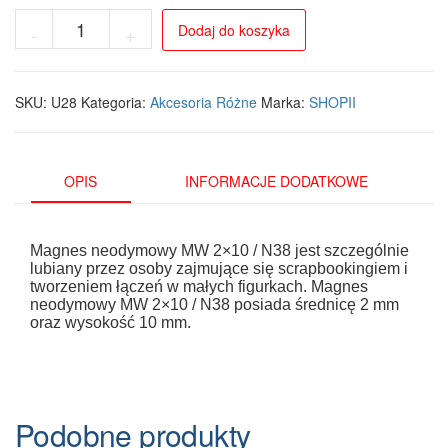
ilość
Dodaj do koszyka
-
+
Neodymowy
Magnes
MW
2x10
SKU:
U28
Kategoria:
Akcesoria Różne
Marka:
SHOPII
mm
N38
-
Zestaw
OPIS
INFORMACJE DODATKOWE
10
sztuk
do
Magnes neodymowy MW 2×10 / N38 jest szczególnie
Scrapbookingu
lubiany przez osoby zajmujące się scrapbookingiem i
tworzeniem łączeń w małych figurkach. Magnes
neodymowy MW 2×10 / N38 posiada średnicę 2 mm
oraz wysokość 10 mm.
Podobne produkty