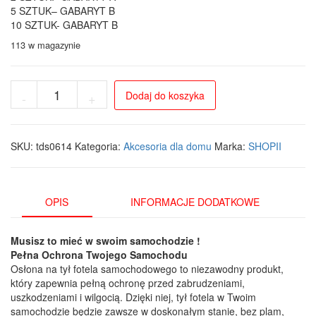
5 SZTUK– GABARYT B
10 SZTUK- GABARYT B
113 w magazynie
ilość
Dodaj do koszyka
-
+
Ochraniacz
tylnej
części
fotela
SKU:
tds0614
Kategoria:
Akcesoria dla domu
Marka:
SHOPII
samochodowego
z
funkcją
organizera
OPIS
INFORMACJE DODATKOWE
Black
Musisz to mieć w swoim samochodzie !
Pełna Ochrona Twojego Samochodu
Osłona na tył fotela samochodowego to niezawodny produkt,
który zapewnia pełną ochronę przed zabrudzeniami,
uszkodzeniami i wilgocią. Dzięki niej, tył fotela w Twoim
samochodzie będzie zawsze w doskonałym stanie, bez plam,