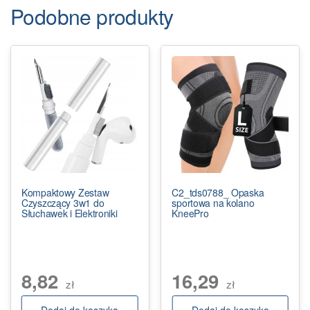
Podobne produkty
Kompaktowy Zestaw
C2_tds0788_ Opaska
Czyszczący 3w1 do
sportowa na kolano
Słuchawek i Elektroniki
KneePro
8,82
16,29
zł
zł