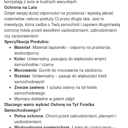
korzystają z auta w trudnych warunkach.
Ochrona na Lata
Dzięki swojej dużej odporności na przetarcia i wysoką jakość
materiałów, osłona posłuży Ci przez długie lata. Jest to
inwestycja, która zadba o Twój samochód i zapewni długotrwałą
ochronę fotela przed wszelkimi uszkodzeniami, zabrudzeniami
czy zarysowaniami
Specyfikacja Produktu:
Materiał
: Materiał tapicerski – odporny na przetarcia,
wodoodporny
Kolor
: Uniwersalny, pasujący do większości wnętrz
samochodów / czarny
Mocowanie
: Gumki do mocowania na siedzeniu
Rozmiar
: Uniwersalny – pasuje do większości foteli
samochodowych
Zestaw zawiera
: 1 sztuka osłony na tył fotela
samochodowego
Wymiary dokładne w galerii zdjęć
Dlaczego warto wybrać Osłonę na Tył Fotelka
Samochodowego?
Pełna ochrona
: Chroni przed zabrudzeniami, plamami i
uszkodzeniami.
Wodoodporna powierzchnia
: Łatwa do czyszczenia –