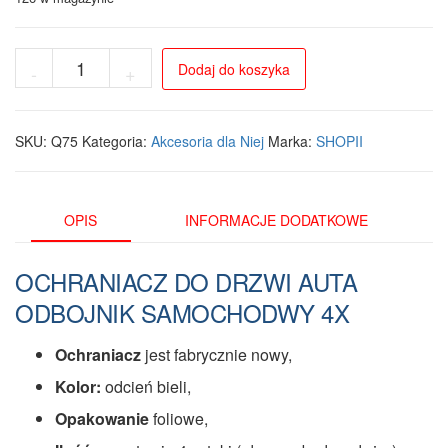
ilość
Dodaj do koszyka
-
+
Ochraniacze
na
drzwi
samochodowe
SKU:
Q75
Kategoria:
Akcesoria dla Niej
Marka:
SHOPII
4
szt.
-
Wysoka
OPIS
INFORMACJE DODATKOWE
jakość
i
OCHRANIACZ DO DRZWI AUTA
łatwy
montaż
ODBOJNIK SAMOCHODWY 4X
Ochraniacz
jest fabrycznie nowy,
Kolor:
odcień bieli,
Opakowanie
foliowe,