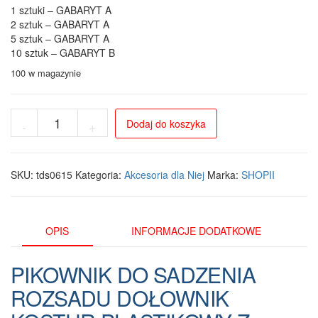
1 sztuki – GABARYT A
2 sztuk – GABARYT A
5 sztuk – GABARYT A
10 sztuk – GABARYT B
100 w magazynie
ilość
Dodaj do koszyka
-
+
Pikownik
ogrodowy
z
miarką
SKU:
tds0615
Kategoria:
Akcesoria dla Niej
Marka:
SHOPII
–
precyzyjne
narzędzie
do
OPIS
INFORMACJE DODATKOWE
sadzenia
roślin
PIKOWNIK DO SADZENIA
ROZSADU DOŁOWNIK