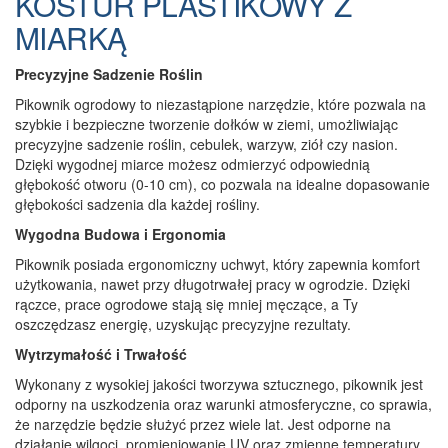
KOSTUR PLASTIKOWY Z
MIARKĄ
Precyzyjne Sadzenie Roślin
Pikownik ogrodowy to niezastąpione narzędzie, które pozwala na
szybkie i bezpieczne tworzenie dołków w ziemi, umożliwiając
precyzyjne sadzenie roślin, cebulek, warzyw, ziół czy nasion.
Dzięki wygodnej miarce możesz odmierzyć odpowiednią
głębokość otworu (0-10 cm), co pozwala na idealne dopasowanie
głębokości sadzenia dla każdej rośliny.
Wygodna Budowa i Ergonomia
Pikownik posiada ergonomiczny uchwyt, który zapewnia komfort
użytkowania, nawet przy długotrwałej pracy w ogrodzie. Dzięki
rączce, prace ogrodowe stają się mniej męczące, a Ty
oszczędzasz energię, uzyskując precyzyjne rezultaty.
Wytrzymałość i Trwałość
Wykonany z wysokiej jakości tworzywa sztucznego, pikownik jest
odporny na uszkodzenia oraz warunki atmosferyczne, co sprawia,
że narzędzie będzie służyć przez wiele lat. Jest odporne na
działanie wilgoci, promieniowanie UV oraz zmienne temperatury,