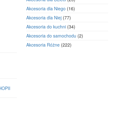
produkty
16
Akcesoria dla Niego
16
produktów
77
Akcesoria dla Niej
77
produktów
34
Akcesoria do kuchni
34
produkty
2
Akcesoria do samochodu
2
produkty
222
Akcesoria Różne
222
produkty
HOPII