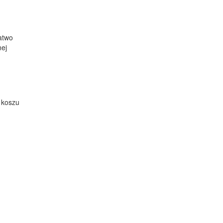
atwo
nej
 koszu