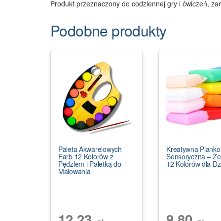
Produkt przeznaczony do codziennej gry i ćwiczeń, za
Podobne produkty
Paleta Akwarelowych
Kreatywna Piankol
Farb 12 Kolorów z
Sensoryczna – Ze
Pędzlem i Paletką do
12 Kolorów dla Dz
Malowania
12,23
9,80