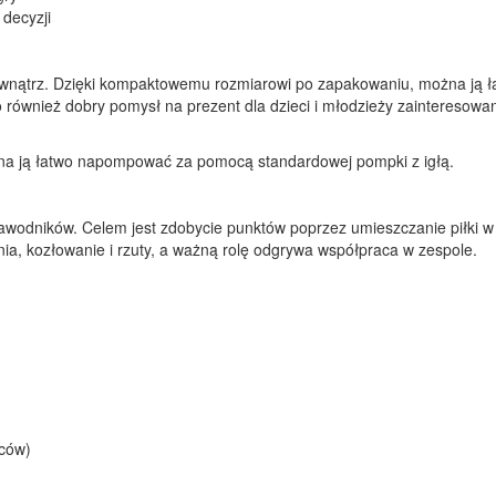
decyzji
wewnątrz. Dzięki kompaktowemu rozmiarowi po zapakowaniu, można ją ł
 również dobry pomysł na prezent dla dzieci i młodzieży zainteresowa
na ją łatwo napompować za pomocą standardowej pompki z igłą.
awodników. Celem jest zdobycie punktów poprzez umieszczanie piłki w
nia, kozłowanie i rzuty, a ważną rolę odgrywa współpraca w zespole.
pców)