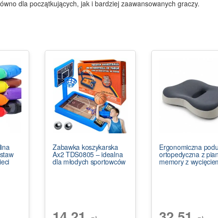
równo dla początkujących, jak i bardziej zaawansowanych graczy.
ina
Zabawka koszykarska
Ergonomiczna pod
staw
Ax2 TDS0805 – idealna
ortopedyczna z pian
ieci
dla młodych sportowców
memory z wycięcie
14,21
32,51