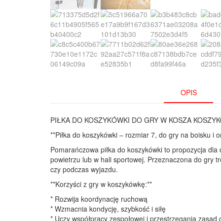
OPIS
PIŁKA DO KOSZYKÓWKI DO GRY W KOSZA KOSZYK
**Piłka do koszykówki – rozmiar 7, do gry na boisku i or
Pomarańczowa piłka do koszykówki to propozycja dla d
powietrzu lub w hali sportowej. Przeznaczona do gry tr
czy podczas wyjazdu.
**Korzyści z gry w koszykówkę:**
* Rozwija koordynację ruchową
* Wzmacnia kondycję, szybkość i siłę
* Uczy współpracy zespołowej i przestrzegania zasad 