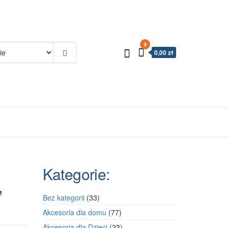
0
0,00 zł
Kategorie:
,
33
Bez kategorii
33
produkty
77
Akcesoria dla domu
77
produktów
23
Akcesoria dla Dzieci
23