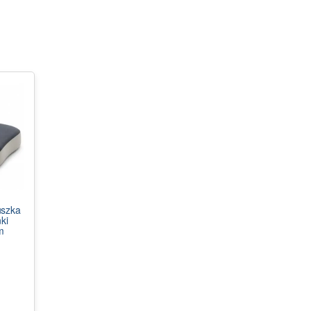
uszka
ki
m