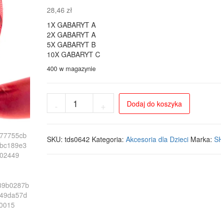
28,46
zł
1X GABARYT A
2X GABARYT A
5X GABARYT B
10X GABARYT C
400 w magazynie
ilość
Dodaj do koszyka
-
+
Piłka
do
koszykówki
rozmiar
SKU:
tds0642
Kategoria:
Akcesoria dla Dzieci
Marka:
S
7
–
treningowa,
pomarańczowa