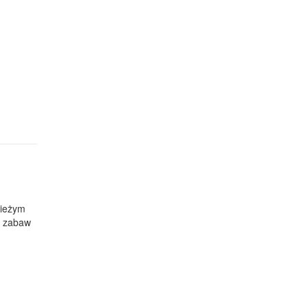
wieżym
cu zabaw