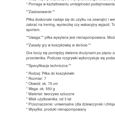
* Pomaga w kształtowaniu umiejętności podejmowania 
**Zastosowanie:**
Piłka doskonale nadaje się do użytku na zewnątrz i 
zabrać na trening, wycieczkę czy wakacyjny wyjazd. To
sportem.
**Uwaga:** piłka wysyłana jest nienapompowana. Moż
**Zasady gry w koszykówkę w skrócie:**
Gra toczy się pomiędzy dwiema drużynami po pięciu z
przeciwnika. Podczas rozgrywki wykorzystuje się poda
**Specyfikacja techniczna:**
* Rodzaj: Piłka do koszykówki
* Rozmiar: 7
* Obwód: ok. 75 cm
* Waga: ok. 550 g
* Materiał: tworzywo sztuczne
* Wiek użytkownika: od 3 lat
* Przeznaczenie: uniwersalne (dla dziewczynek i chło
* Wysyłka: produkt nienapompowany