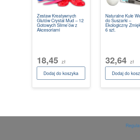
Zestaw Kreatywnych
Naturalne Kule W
Glutów Crystal Mud – 12
do Suszarki –
Gotowych Slime’ów z
Ekologiczny Zmię
Akcesoriami
6 szt.
18,45
32,64
zł
zł
Dodaj do koszyka
Dodaj do kos
Regulam