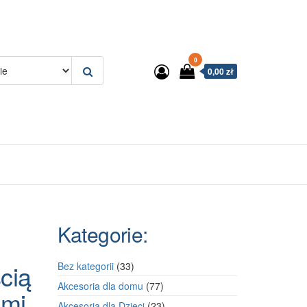
0
0,00 zł
Kategorie:
cią
33
Bez kategorii
33
produkty
77
Akcesoria dla domu
77
ami
produktów
23
Akcesoria dla Dzieci
23