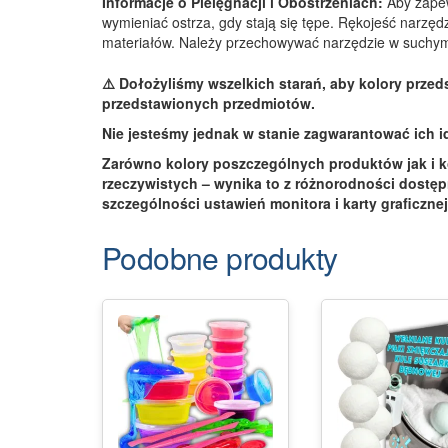
Informacje o Pielęgnacji i Obostrzeniach:
Aby zapew
wymieniać ostrza, gdy stają się tępe. Rękojeść narzę
materiałów. Należy przechowywać narzędzie w suchym i
⚠️ Dołożyliśmy wszelkich starań, aby kolory przed
przedstawionych przedmiotów.
Nie jesteśmy jednak w stanie zagwarantować ich 
Zarówno kolory poszczególnych produktów jak i k
rzeczywistych – wynika to z różnorodności dostę
szczególności ustawień monitora i karty graficznej
Podobne produkty