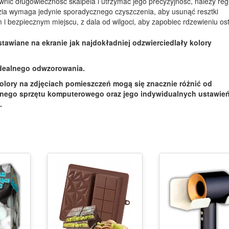
nić długowieczność skalpela i utrzymać jego precyzyjność, należy reg
dzia wymaga jedynie sporadycznego czyszczenia, aby usunąć resztki
 bezpiecznym miejscu, z dala od wilgoci, aby zapobiec rdzewieniu ost
stawiane na ekranie jak najdokładniej odzwierciedlały kolory
idealnego odwzorowania.
olory na zdjęciach pomieszczeń mogą się znacznie różnić od
pnego sprzętu komputerowego oraz jego indywidualnych ustawień
.