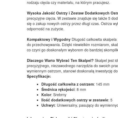
rodzaju cięcia czy materiału, na którym pracujesz.
Wysoka Jakość Ostrzy i Zestaw Dodatkowych Ost
precyzyjne cięcia. W zestawie znajduje się także 5 do
się o zakup nowych ostrzy przez długi czas. Ostrza w
odporność na zużycie.
Kompaktowy i Wygodny
Długość całkowita skalpela
do przechowywania. Dzięki niewielkim rozmiarom, skalp
co czyni go doskonałym wyborem do bardziej skompl
Dlaczego Warto Wybrać Ten Skalpel?
Skalpel jest 
precyzyjnego, niezawodnego narzędzia do swoich prac
wymiennym ostrzom, stanowi doskonałą inwestycję do w
Specyfikacje:
Długość całkowita z ostrzem
: 145 mm
Średnica rękojeści
: 8 mm
Kolor
: Srebrny
Ilość dodatkowych ostrzy w zestawie
: 5
Uchwyt
: Uniwersalny, pasujący do wymiennyc