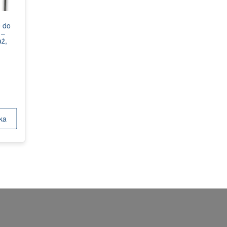
ę do
 –
aż,
ka