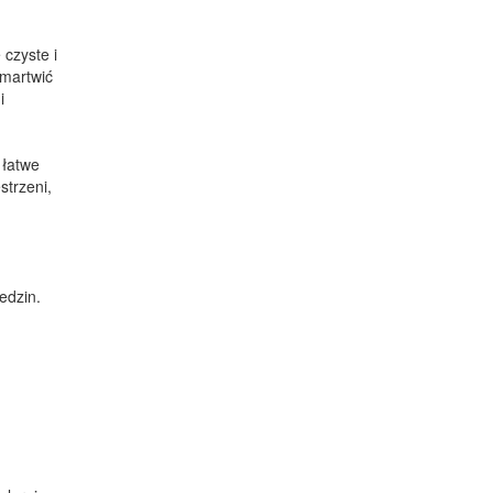
 czyste i
 martwić
i
 łatwe
strzeni,
edzin.