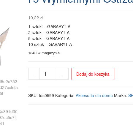
10,22
zł
1 sztuki – GABARYT A
2 sztuk – GABARYT A
5 sztuk – GABARYT A
10 sztuk – GABARYT A
1840 w magazynie
ilość
Dodaj do koszyka
-
+
Precyzyjny
Skalpel
Modelarski
z
SKU:
tds0599
Kategoria:
Akcesoria dla domu
Marka:
SH
Ergonomiczną
Rękojeścią
i
5
Wymiennymi
Ostrzami