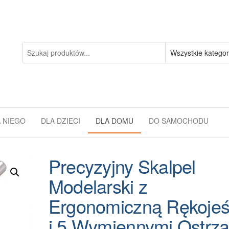
 NIEGO
DLA DZIECI
DLA DOMU
DO SAMOCHODU
Precyzyjny Skalpel
Modelarski z
Ergonomiczną Rękojeś
i 5 Wymiennymi Ostrz