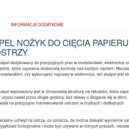
INFORMACJE DODATKOWE
EL NOŻYK DO CIĘCIA PAPIERU
OSTRZY
alpel dedykowany do precyzyjnych prac w modelarstwie, elektronice o
ędzie, które zapewnia doskonałą kontrolę nad każdym cięciem. Niezal
odelarskimi, czy wykonujesz naprawy w elektronice, ten skalpel jest s
alpel wyposażony jest w chropowatą strukturę na rękojeści, która zap
użyciu nawet przez długie godziny, bez obawy o ślizganie się w dłoni.
zwala na precyzyjne manewrowanie ostrzem w trudnych i delikatnych
wersalny uchwyt na ostrza, co oznacza, że można dokupić wymienne os
wyjątkowo funkcjonalne i może być używane w różnych pracach, niezal