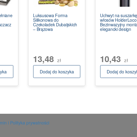
ełniane
Luksusowa Forma
Uchwyt na suszark
Silikonowa do
włosów HolderLoco
kczacz
Czekoladek Dubaijskich
Bezinwazyjny mont
– Brązowa
elegancki design
13,48
10,43
zł
zł
zyka
Dodaj do koszyka
Dodaj do koszy
in i Polityka prywatności