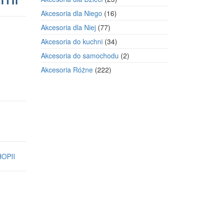
produkty
16
Akcesoria dla Niego
16
produktów
77
Akcesoria dla Niej
77
produktów
34
Akcesoria do kuchni
34
produkty
2
Akcesoria do samochodu
2
produkty
222
Akcesoria Różne
222
produkty
OPII