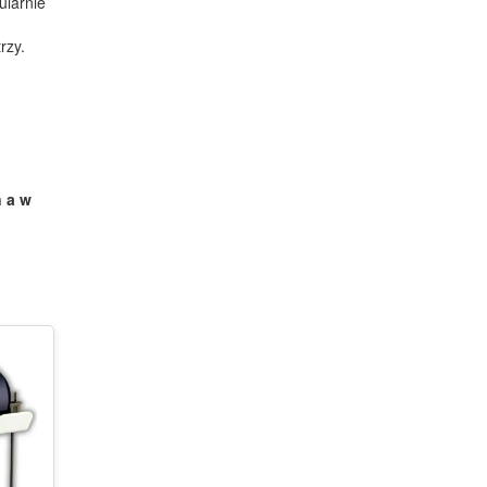
ularnie
rzy.
 a w