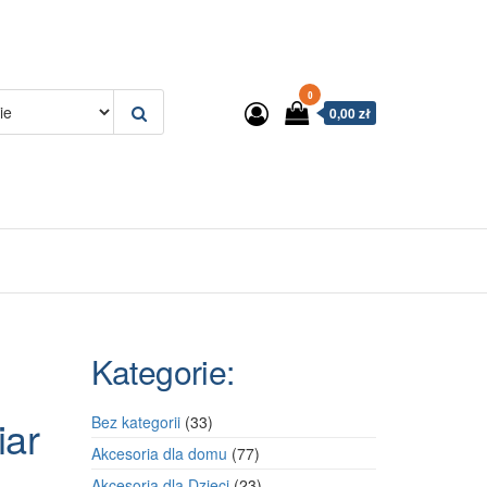
0
0,00 zł
Kategorie:
iar
33
Bez kategorii
33
produkty
77
Akcesoria dla domu
77
produktów
23
Akcesoria dla Dzieci
23