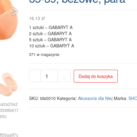
16,13
zł
1 sztuki – GABARYT A
2 sztuk – GABARYT A
5 sztuk – GABARYT A
10 sztuk – GABARYT A
371 w magazynie
ilość
Dodaj do koszyka
-
+
Silikonowe
skarpetki
regeneracyjne
do
SKU:
tds0010
Kategoria:
Akcesoria dla Niej
Marka:
SHO
pielęgnacji
stóp
-
rozmiar
35-
39,