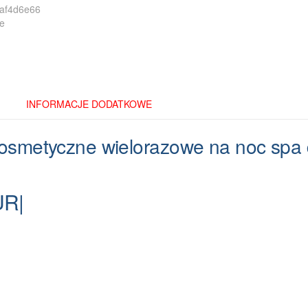
beżowe,
para
INFORMACJE DODATKOWE
 kosmetyczne wielorazowe na noc spa 
UR|