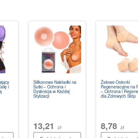
ający
Silikonowe Nakładki na
Żelowe Osłonki
lię i
Sutki – Ochrona i
Regeneracyjne na P
ą
Dyskrecja w Każdej
– Ochrona i Regene
Stylizacji
dla Zdrowych Stóp
13,21
8,78
zł
zł