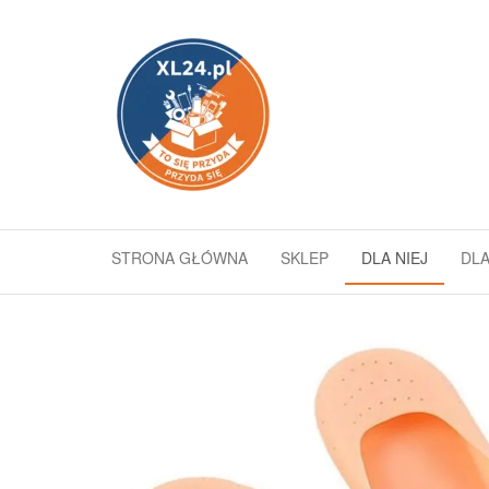
Przejdź
do
xl24.pl
To się
treści
przyda
–
przyda
się
STRONA GŁÓWNA
SKLEP
DLA NIEJ
DLA