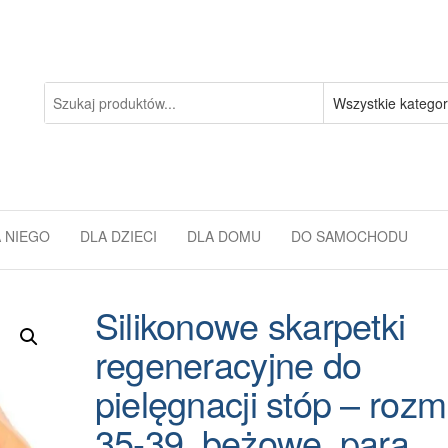
 NIEGO
DLA DZIECI
DLA DOMU
DO SAMOCHODU
Silikonowe skarpetki
regeneracyjne do
pielęgnacji stóp – rozm
35-39, beżowe, para