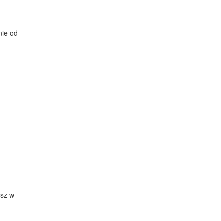
nie od
esz w