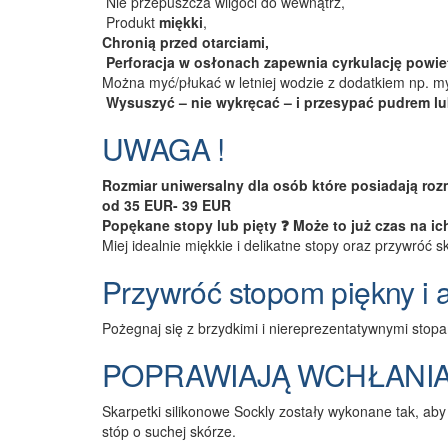
Nie przepuszcza wilgoci do wewnątrz,
Produkt
miękki
,
Chronią przed otarciami,
Perforacja w osłonach zapewnia cyrkulację powiet
Można myć/płukać w letniej wodzie z dodatkiem np. m
Wysuszyć – nie wykręcać – i przesypać pudrem lu
UWAGA !
Rozmiar uniwersalny
dla osób które posiadają roz
od 35 EUR- 39 EUR
P
opękane stopy lub pięty ❓ Może to już czas na ic
Miej idealnie miękkie i delikatne stopy oraz przywró
Przywróć stopom piękny i 
Pożegnaj się z brzydkimi i niereprezentatywnymi stopa
POPRAWIAJĄ WCHŁANI
Skarpetki silikonowe Sockly zostały wykonane tak, ab
stóp o suchej skórze.