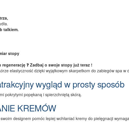
rza,
ydła.
b talkiem.
miar stopy
h regenerację ❓
Zadbaj o swoje stopy już teraz !
ć skórze elastyczność dzięki wyjątkowym skarpetkom do zabiegów spa w
atrakcyjny wygląd w prosty sposób
mi pokrytymi popękaną i spierzchniętą skórą.
ANIE KREMÓW
y swoim designem pomóc lepiej wchłaniać kremy ​​do pielęgnacji wymag