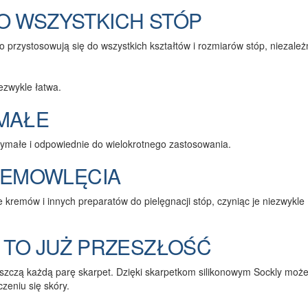
O WSZYSTKICH STÓP
o przystosowują się do wszystkich kształtów i rozmiarów stóp, niezależ
ezwykle łatwa.
MAŁE
rzymałe i odpowiednie do wielokrotnego zastosowania.
NIEMOWLĘCIA
 kremów i innych preparatów do pielęgnacji stóp, czyniąc je niezwykle
 TO JUŻ PRZESZŁOŚĆ
iszczą każdą parę skarpet. Dzięki skarpetkom silikonowym Sockly moż
czeniu się skóry.