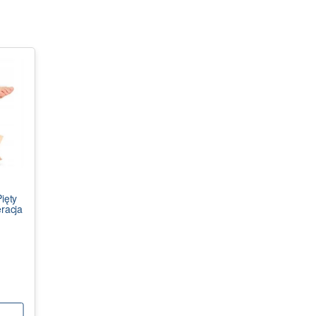
ięty
racja