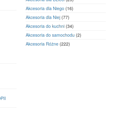
produkty
16
Akcesoria dla Niego
16
produktów
77
Akcesoria dla Niej
77
produktów
34
Akcesoria do kuchni
34
produkty
2
Akcesoria do samochodu
2
produkty
222
Akcesoria Różne
222
produkty
PII