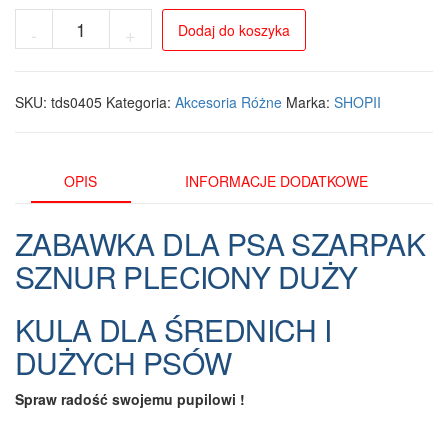
ilość
Dodaj do koszyka
-
+
Szarpak
Sznur
Pleciony
z
SKU:
tds0405
Kategoria:
Akcesoria Różne
Marka:
SHOPII
Kulą
dla
Średnich
i
OPIS
INFORMACJE DODATKOWE
Dużych
Psów
ZABAWKA DLA PSA SZARPAK
33
cm
SZNUR PLECIONY DUŻY
KULA DLA ŚREDNICH I
DUŻYCH PSÓW
Spraw radość swojemu pupilowi !