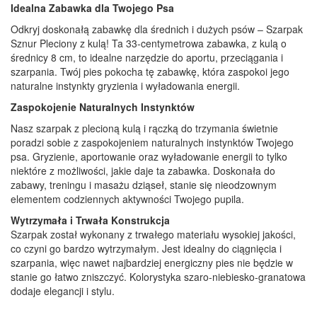
Idealna Zabawka dla Twojego Psa
Odkryj doskonałą zabawkę dla średnich i dużych psów – Szarpak
Sznur Pleciony z kulą! Ta 33-centymetrowa zabawka, z kulą o
średnicy 8 cm, to idealne narzędzie do aportu, przeciągania i
szarpania. Twój pies pokocha tę zabawkę, która zaspokoi jego
naturalne instynkty gryzienia i wyładowania energii.
Zaspokojenie Naturalnych Instynktów
Nasz szarpak z plecioną kulą i rączką do trzymania świetnie
poradzi sobie z zaspokojeniem naturalnych instynktów Twojego
psa. Gryzienie, aportowanie oraz wyładowanie energii to tylko
niektóre z możliwości, jakie daje ta zabawka. Doskonała do
zabawy, treningu i masażu dziąseł, stanie się nieodzownym
elementem codziennych aktywności Twojego pupila.
Wytrzymała i Trwała Konstrukcja
Szarpak został wykonany z trwałego materiału wysokiej jakości,
co czyni go bardzo wytrzymałym. Jest idealny do ciągnięcia i
szarpania, więc nawet najbardziej energiczny pies nie będzie w
stanie go łatwo zniszczyć. Kolorystyka szaro-niebiesko-granatowa
dodaje elegancji i stylu.