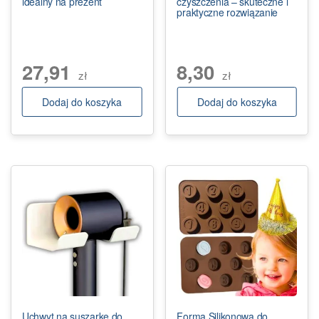
idealny na prezent
czyszczenia – skuteczne i
praktyczne rozwiązanie
27,91
8,30
zł
zł
Dodaj do koszyka
Dodaj do koszyka
Uchwyt na suszarkę do
Forma Silikonowa do