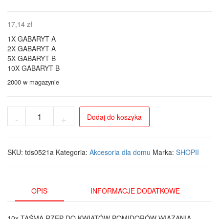
17,14
zł
1X GABARYT A
2X GABARYT A
5X GABARYT B
10X GABARYT B
2000 w magazynie
ilość
Dodaj do koszyka
-
+
Taśma
rzepowa
do
roślin
SKU:
tds0521a
Kategoria:
Akcesoria dla domu
Marka:
SHOPII
i
kabli
1m
(10
OPIS
INFORMACJE DODATKOWE
sztuk)
-
10x TAŚMA RZEP DO KWIATÓW POMIDORÓW WIĄZANIA
Zielona