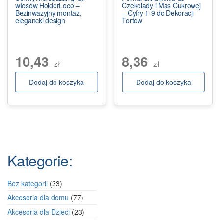
włosów HolderLoco –
Czekolady i Mas Cukrowej
Bezinwazyjny montaż,
– Cyfry 1-9 do Dekoracji
elegancki design
Tortów
10,43
8,36
zł
zł
Dodaj do koszyka
Dodaj do koszyka
Kategorie:
33
Bez kategorii
33
produkty
77
Akcesoria dla domu
77
produktów
23
Akcesoria dla Dzieci
23