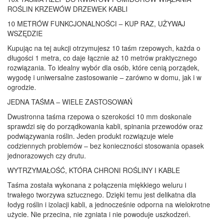
ROŚLIN KRZEWÓW DRZEWEK KABLI
10 METRÓW FUNKCJONALNOŚCI – KUP RAZ, UŻYWAJ
WSZĘDZIE
Kupując na tej aukcji otrzymujesz 10 taśm rzepowych, każda o
długości 1 metra, co daje łącznie aż 10 metrów praktycznego
rozwiązania. To idealny wybór dla osób, które cenią porządek,
wygodę i uniwersalne zastosowanie – zarówno w domu, jak i w
ogrodzie.
JEDNA TAŚMA – WIELE ZASTOSOWAŃ
Dwustronna taśma rzepowa o szerokości 10 mm doskonale
sprawdzi się do porządkowania kabli, spinania przewodów oraz
podwiązywania roślin. Jeden produkt rozwiązuje wiele
codziennych problemów – bez konieczności stosowania opasek
jednorazowych czy drutu.
WYTRZYMAŁOŚĆ, KTÓRA CHRONI ROŚLINY I KABLE
Taśma została wykonana z połączenia miękkiego weluru i
trwałego tworzywa sztucznego. Dzięki temu jest delikatna dla
łodyg roślin i izolacji kabli, a jednocześnie odporna na wielokrotne
użycie. Nie przecina, nie zgniata i nie powoduje uszkodzeń.