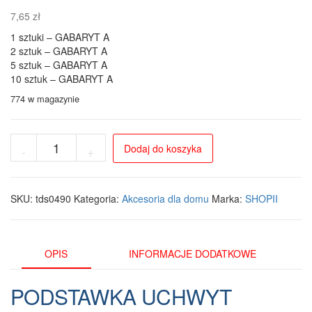
7,65
zł
1 sztuki – GABARYT A
2 sztuk – GABARYT A
5 sztuk – GABARYT A
10 sztuk – GABARYT A
774 w magazynie
ilość
Dodaj do koszyka
-
+
Uniwersalny
Stojak
na
Telefon
SKU:
tds0490
Kategoria:
Akcesoria dla domu
Marka:
SHOPII
i
Tablet,
Czarny
-
OPIS
INFORMACJE DODATKOWE
Stabilna
Podstawka
PODSTAWKA UCHWYT
z
Antypoślizgowymi