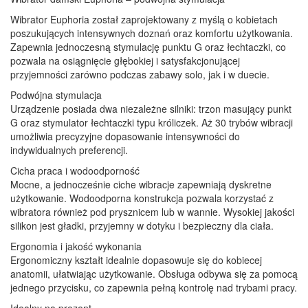
Wibrator Euphoria został zaprojektowany z myślą o kobietach
poszukujących intensywnych doznań oraz komfortu użytkowania.
Zapewnia jednoczesną stymulację punktu G oraz łechtaczki, co
pozwala na osiągnięcie głębokiej i satysfakcjonującej
przyjemności zarówno podczas zabawy solo, jak i w duecie.
Podwójna stymulacja
Urządzenie posiada dwa niezależne silniki: trzon masujący punkt
G oraz stymulator łechtaczki typu króliczek. Aż 30 trybów wibracji
umożliwia precyzyjne dopasowanie intensywności do
indywidualnych preferencji.
Cicha praca i wodoodporność
Mocne, a jednocześnie ciche wibracje zapewniają dyskretne
użytkowanie. Wodoodporna konstrukcja pozwala korzystać z
wibratora również pod prysznicem lub w wannie. Wysokiej jakości
silikon jest gładki, przyjemny w dotyku i bezpieczny dla ciała.
Ergonomia i jakość wykonania
Ergonomiczny kształt idealnie dopasowuje się do kobiecej
anatomii, ułatwiając użytkowanie. Obsługa odbywa się za pomocą
jednego przycisku, co zapewnia pełną kontrolę nad trybami pracy.
Idealny na prezent