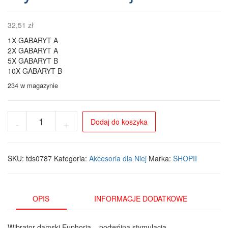
32,51
zł
1X GABARYT A
2X GABARYT A
5X GABARYT B
10X GABARYT B
234 w magazynie
ilość
Dodaj do koszyka
-
+
Wibrator
Euphoria
-
Podwójna
SKU:
tds0787
Kategoria:
Akcesoria dla Niej
Marka:
SHOPII
Stymulacja
z
30
Trybami
OPIS
INFORMACJE DODATKOWE
Wibracji
Wibrator damski Euphoria – podwójna stymulacja