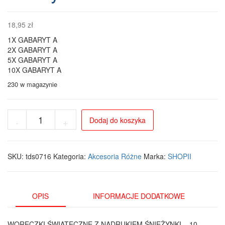
18,95
zł
1X GABARYT A
2X GABARYT A
5X GABARYT A
10X GABARYT A
230 w magazynie
ilość
Dodaj do koszyka
-
+
Worek
Prezentowy
Świąteczny
z
SKU:
tds0716
Kategoria:
Akcesoria Różne
Marka:
SHOPII
Nadrukiem
Śnieżynek
-
10
OPIS
INFORMACJE DODATKOWE
sztuk
WORECZKI ŚWIĄTECZNE Z NADRUKIEM ŚNIEŻYNKI – 10