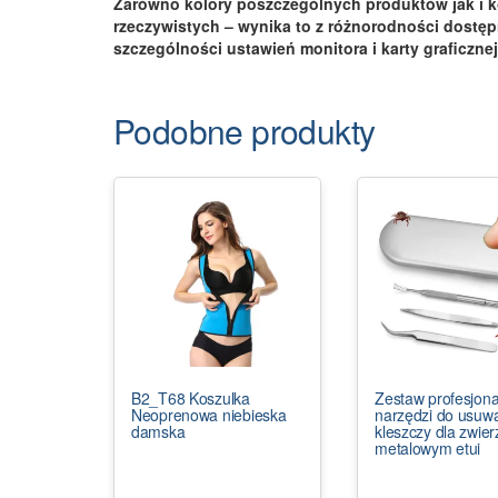
Zarówno kolory poszczególnych produktów jak i k
rzeczywistych – wynika to z różnorodności dostę
szczególności ustawień monitora i karty graficznej
Podobne produkty
B2_T68 Koszulka
Zestaw profesjon
Neoprenowa niebieska
narzędzi do usuw
damska
kleszczy dla zwier
metalowym etui