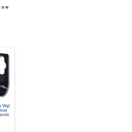
 a w
a Wąż
Hose
ancki