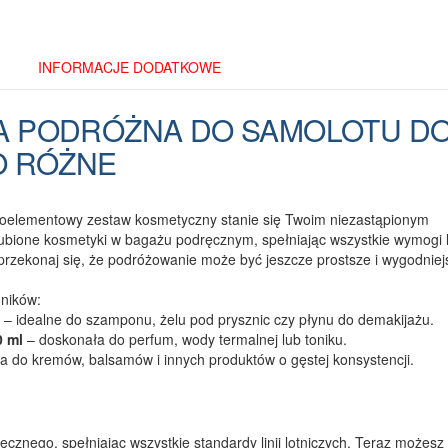
INFORMACJE DODATKOWE
LKA PODRÓŻNA DO SAMOLOTU D
O RÓŻNE
cioelementowy zestaw kosmetyczny stanie się Twoim niezastąpionym
ubione kosmetyki w bagażu podręcznym, spełniając wszystkie wymogi li
 przekonaj się, że podróżowanie może być jeszcze prostsze i wygodniej
mników:
– idealne do szamponu, żelu pod prysznic czy płynu do demakijażu.
0 ml
– doskonała do perfum, wody termalnej lub toniku.
na do kremów, balsamów i innych produktów o gęstej konsystencji.
cznego, spełniając wszystkie standardy linii lotniczych. Teraz możesz