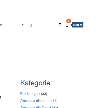
0
0,00 zł
Kategorie:
w
33
Bez kategorii
33
produkty
77
Akcesoria dla domu
77
produktów
23
Akcesoria dla Dzieci
23