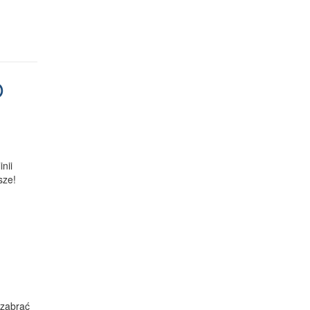
O
nii
sze!
 zabrać