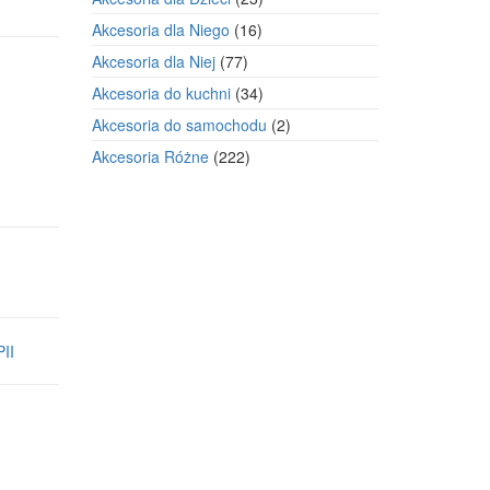
produkty
16
Akcesoria dla Niego
16
produktów
77
Akcesoria dla Niej
77
produktów
34
Akcesoria do kuchni
34
produkty
2
Akcesoria do samochodu
2
produkty
222
Akcesoria Różne
222
produkty
II