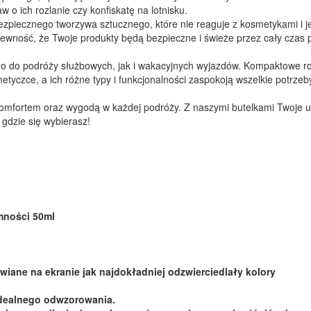
 o ich rozlanie czy konfiskatę na lotnisku.
ezpiecznego tworzywa sztucznego, które nie reaguje z kosmetykami i je
ewność, że Twoje produkty będą bezpieczne i świeże przez cały czas 
wno do podróży służbowych, jak i wakacyjnych wyjazdów. Kompaktowe r
etyczce, a ich różne typy i funkcjonalności zaspokoją wszelkie potrzeb
 komfortem oraz wygodą w każdej podróży. Z naszymi butelkami Twoje u
gdzie się wybierasz!
emności 50ml
wiane na ekranie jak najdokładniej odzwierciedlały kolory
idealnego odwzorowania.