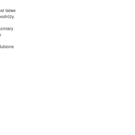
st łatwe
podróży.
ozmiary
y
lubione