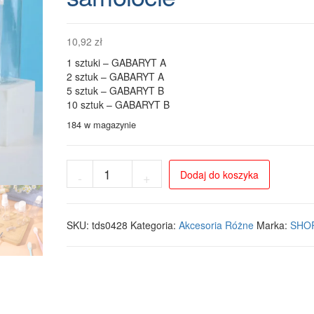
10,92
zł
1 sztuki – GABARYT A
2 sztuk – GABARYT A
5 sztuk – GABARYT B
10 sztuk – GABARYT B
184 w magazynie
ilość
Dodaj do koszyka
-
+
Zestaw
butelek
podróżnych
50
SKU:
tds0428
Kategoria:
Akcesoria Różne
Marka:
SHOP
ml
do
bagażu
podręcznego
w
samolocie