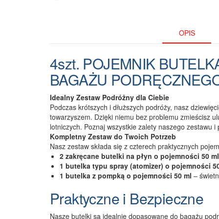
OPIS
4szt. POJEMNIK BUTE
BAGAŻU PODRĘCZNEG
Idealny Zestaw Podróżny dla Ciebie
Podczas krótszych i dłuższych podróży, nasz dziewię
towarzyszem. Dzięki niemu bez problemu zmieścisz ul
lotniczych. Poznaj wszystkie zalety naszego zestawu i
Kompletny Zestaw do Twoich Potrzeb
Nasz zestaw składa się z czterech praktycznych poje
2 zakręcane butelki na płyn o pojemności 50 ml
1 butelka typu spray (atomizer) o pojemności 5
1 butelka z pompką o pojemności 50 ml
– świet
Praktyczne i Bezpieczne
Nasze butelki są idealnie dopasowane do bagażu podrę