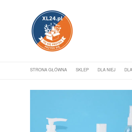
Przejdź
do
xl24.pl
To się
treści
przyda
–
przyda
się
STRONA GŁÓWNA
SKLEP
DLA NIEJ
DLA