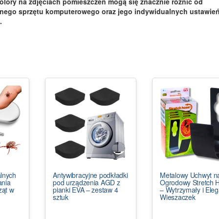
olory na zdjęciach pomieszczeń mogą się znacznie różnić od
pnego sprzętu komputerowego oraz jego indywidualnych ustawień
.
alnych
Antywibracyjne podkładki
Metalowy Uchwyt n
ania
pod urządzenia AGD z
Ogrodowy Stretch 
ząt w
pianki EVA – zestaw 4
– Wytrzymały i Eleg
sztuk
Wieszaczek