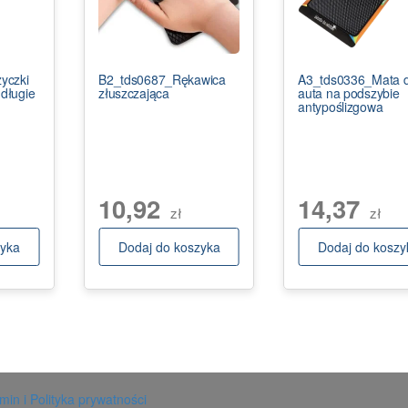
yczki
B2_tds0687_Rękawica
A3_tds0336_Mata 
 długie
złuszczająca
auta na podszybie
antypoślizgowa
10,92
14,37
zł
zł
zyka
Dodaj do koszyka
Dodaj do koszy
in i Polityka prywatności