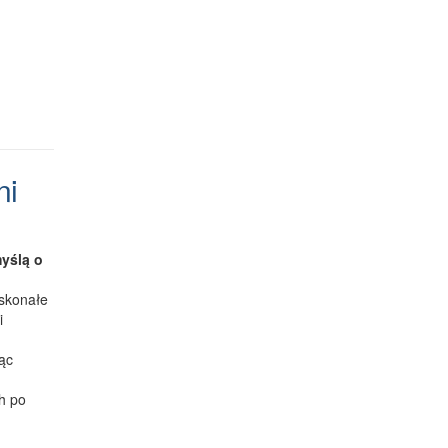
ni
myślą o
oskonałe
i
jąc
ch po