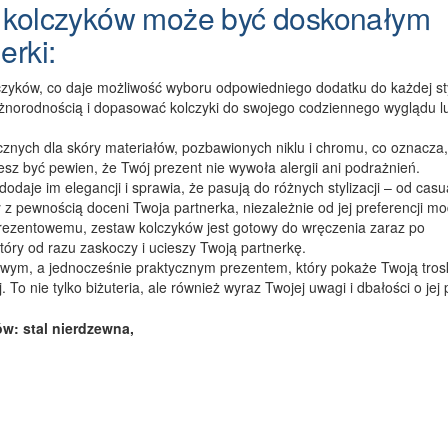
r kolczyków może być doskonałym
erki:
czyków, co daje możliwość wyboru odpowiedniego dodatku do każdej styl
óżnorodnością i dopasować kolczyki do swojego codziennego wyglądu l
znych dla skóry materiałów, pozbawionych niklu i chromu, co oznacza, ż
sz być pewien, że Twój prezent nie wywoła alergii ani podrażnień.
 dodaje im elegancji i sprawia, że pasują do różnych stylizacji – od cas
y z pewnością doceni Twoja partnerka, niezależnie od jej preferencji m
rezentowemu, zestaw kolczyków jest gotowy do wręczenia zaraz po
który od razu zaskoczy i ucieszy Twoją partnerkę.
powym, a jednocześnie praktycznym prezentem, który pokaże Twoją tros
To nie tylko biżuteria, ale również wyraz Twojej uwagi i dbałości o jej
w: stal nierdzewna,