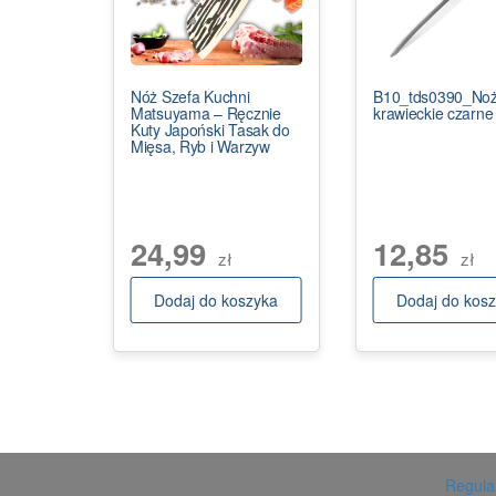
Nóż Szefa Kuchni
B10_tds0390_Noż
Matsuyama – Ręcznie
krawieckie czarne
Kuty Japoński Tasak do
Mięsa, Ryb i Warzyw
24,99
12,85
zł
zł
Dodaj do koszyka
Dodaj do kos
Regulam