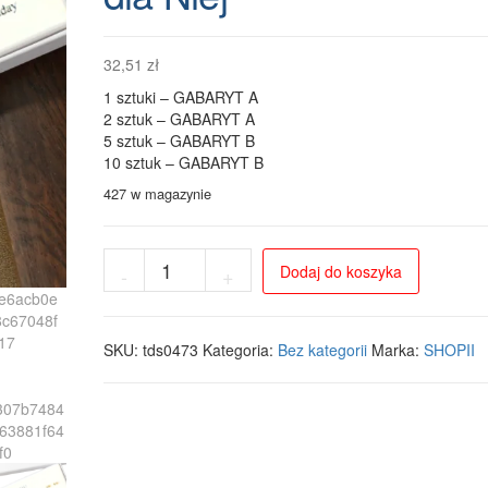
32,51
zł
1 sztuki – GABARYT A
2 sztuk – GABARYT A
5 sztuk – GABARYT B
10 sztuk – GABARYT B
427 w magazynie
ilość
Dodaj do koszyka
-
+
Zestaw
Eleganckich
Kolczyków
na
SKU:
tds0473
Kategoria:
Bez kategorii
Marka:
SHOPII
Każdy
Dzień
-
5
Par
na