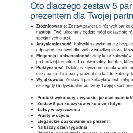
Oto dlaczego zestaw 5 pa
prezentem dla Twojej partn
Zróżnicowanie
: Zestaw zawiera 5 różnych par kol
nastroju. Twój ukochany będzie mógł cieszyć się r
specjalnych okazji.
Antyalergiczność
: Kolczyki są wykonane z bezpiec
odpowiednie nawet dla osób z wrażliwą skórą. Może
Elegancja i uniwersalność:
złoty kolor kolczyków
po bardziej formalne. To uniwersalny dodatek, któr
Praktyczność
: Dzięki praktycznemu opakowaniu p
otrzymaniu. To idealny prezent dla każdej kobiety, 
Wyjątkowość
: Zestaw 5 par kolczyków jest niety
szczegóły i indywidualne potrzeby Twojej ukochanej. 
Produkt wykonany z wysokiej jakości materiałó
Zestaw 5 par kolczyków w kolorze złotym
Łatwy w czyszczeniu
Prosty w użyciu.
Eleganckie opakowanie na prezent !
Na każdy dzień tygodnia
Wymiary opakowania :16 cm x 5 cm x 2,5 cm