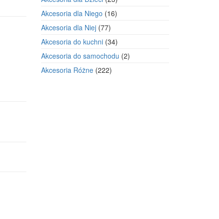
produkty
16
Akcesoria dla Niego
16
produktów
77
Akcesoria dla Niej
77
produktów
34
Akcesoria do kuchni
34
produkty
2
Akcesoria do samochodu
2
produkty
222
Akcesoria Różne
222
produkty