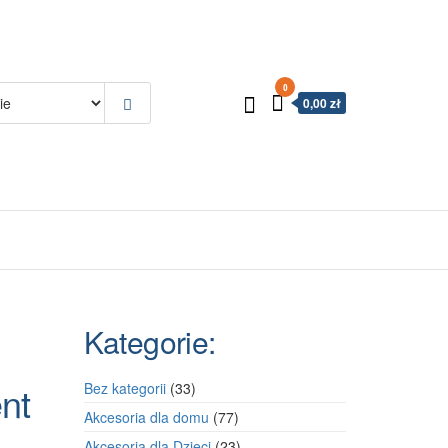
0
0,00 zł
Kategorie:
nt
33
Bez kategorii
33
produkty
77
Akcesoria dla domu
77
produktów
23
Akcesoria dla Dzieci
23