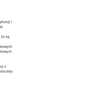
izacji i
ub
e ​​są
ualowych
odowych.
kę o
 potrzeby