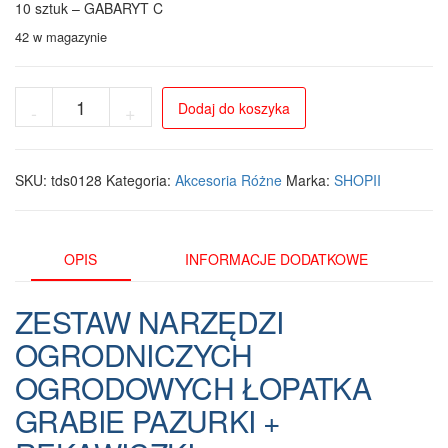
10 sztuk – GABARYT C
42 w magazynie
ilość
Dodaj do koszyka
-
+
Zestaw
narzędzi
ogrodniczych
z
SKU:
tds0128
Kategoria:
Akcesoria Różne
Marka:
SHOPII
rękawiczkami
-
5
elementów
OPIS
INFORMACJE DODATKOWE
dla
każdego
ZESTAW NARZĘDZI
ogrodnika
OGRODNICZYCH
OGRODOWYCH ŁOPATKA
GRABIE PAZURKI +