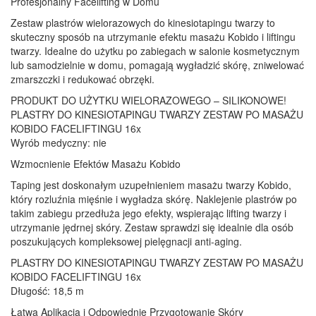
Profesjonalny Facelifting w Domu
Zestaw plastrów wielorazowych do kinesiotapingu twarzy to
skuteczny sposób na utrzymanie efektu masażu Kobido i liftingu
twarzy. Idealne do użytku po zabiegach w salonie kosmetycznym
lub samodzielnie w domu, pomagają wygładzić skórę, zniwelować
zmarszczki i redukować obrzęki.
PRODUKT DO UŻYTKU WIELORAZOWEGO – SILIKONOWE!
PLASTRY DO KINESIOTAPINGU TWARZY ZESTAW PO MASAŻU
KOBIDO FACELIFTINGU 16x
Wyrób medyczny: nie
Wzmocnienie Efektów Masażu Kobido
Taping jest doskonałym uzupełnieniem masażu twarzy Kobido,
który rozluźnia mięśnie i wygładza skórę. Naklejenie plastrów po
takim zabiegu przedłuża jego efekty, wspierając lifting twarzy i
utrzymanie jędrnej skóry. Zestaw sprawdzi się idealnie dla osób
poszukujących kompleksowej pielęgnacji anti-aging.
PLASTRY DO KINESIOTAPINGU TWARZY ZESTAW PO MASAŻU
KOBIDO FACELIFTINGU 16x
Długość: 18,5 m
Łatwa Aplikacja i Odpowiednie Przygotowanie Skóry