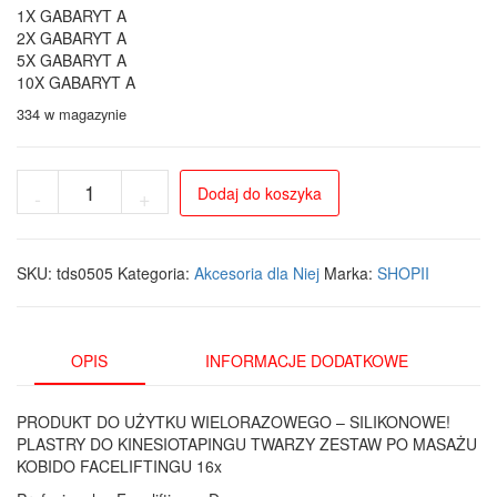
1X GABARYT A
2X GABARYT A
5X GABARYT A
10X GABARYT A
334 w magazynie
ilość
Dodaj do koszyka
-
+
Zestaw
Plastry
Kinesiotapingu
do
SKU:
tds0505
Kategoria:
Akcesoria dla Niej
Marka:
SHOPII
Liftingu
Twarzy
-
16
OPIS
INFORMACJE DODATKOWE
Sztuk
silikonowych
PRODUKT DO UŻYTKU WIELORAZOWEGO – SILIKONOWE!
PLASTRY DO KINESIOTAPINGU TWARZY ZESTAW PO MASAŻU
KOBIDO FACELIFTINGU 16x