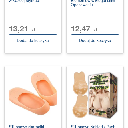
w Każdej Stylizacji
Elementów w Eleganckim
Opakowaniu
13,21
12,47
zł
zł
Dodaj do koszyka
Dodaj do koszyka
Silikonowe skarpetki
Silikonowe Nakładki Push-