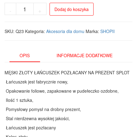
ilość
Dodaj do koszyka
-
+
Elegancki
pozłacany
łańcuszek
męski
SKU:
Q23
Kategoria:
Akcesoria dla domu
Marka:
SHOPII
59,5
cm
-
idealny
OPIS
INFORMACJE DODATKOWE
na
prezent
MĘSKI ZŁOTY ŁAŃCUSZEK POZŁACANY NA PREZENT SPLOT
Łańcuszek jest fabrycznie nowy,
Opakowanie foliowe, zapakowane w pudełeczko ozdobne,
Ilość 1 sztuka,
Pomysłowy pomysł na drobny prezent,
Stal nierdzewna wysokiej jakości,
Łańcuszek jest pozłacany
Kolor: złoty