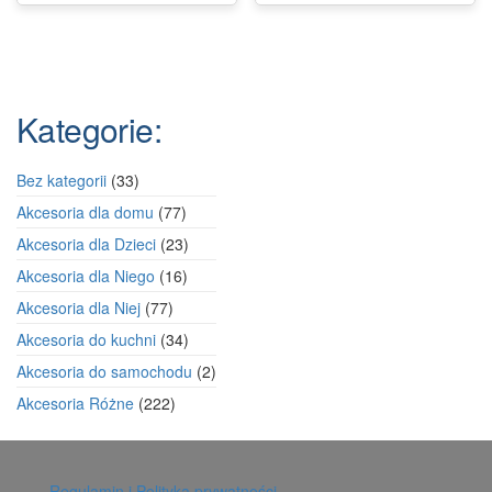
Kategorie:
33
Bez kategorii
33
produkty
77
Akcesoria dla domu
77
produktów
23
Akcesoria dla Dzieci
23
produkty
16
Akcesoria dla Niego
16
produktów
77
Akcesoria dla Niej
77
produktów
34
Akcesoria do kuchni
34
produkty
2
Akcesoria do samochodu
2
produkty
222
Akcesoria Różne
222
produkty
Regulamin i Polityka prywatności