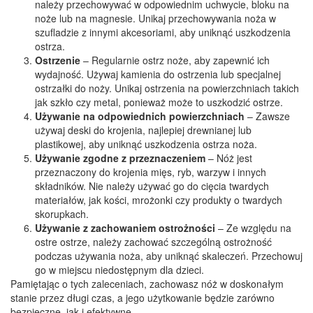
należy przechowywać w odpowiednim uchwycie, bloku na
noże lub na magnesie. Unikaj przechowywania noża w
szufladzie z innymi akcesoriami, aby uniknąć uszkodzenia
ostrza.
Ostrzenie
– Regularnie ostrz noże, aby zapewnić ich
wydajność. Używaj kamienia do ostrzenia lub specjalnej
ostrzałki do noży. Unikaj ostrzenia na powierzchniach takich
jak szkło czy metal, ponieważ może to uszkodzić ostrze.
Używanie na odpowiednich powierzchniach
– Zawsze
używaj deski do krojenia, najlepiej drewnianej lub
plastikowej, aby uniknąć uszkodzenia ostrza noża.
Używanie zgodne z przeznaczeniem
– Nóż jest
przeznaczony do krojenia mięs, ryb, warzyw i innych
składników. Nie należy używać go do cięcia twardych
materiałów, jak kości, mrożonki czy produkty o twardych
skorupkach.
Używanie z zachowaniem ostrożności
– Ze względu na
ostre ostrze, należy zachować szczególną ostrożność
podczas używania noża, aby uniknąć skaleczeń. Przechowuj
go w miejscu niedostępnym dla dzieci.
Pamiętając o tych zaleceniach, zachowasz nóż w doskonałym
stanie przez długi czas, a jego użytkowanie będzie zarówno
bezpieczne, jak i efektywne.