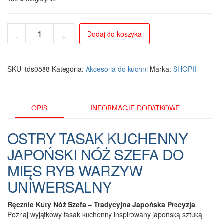
ilość
Dodaj do koszyka
-
+
Japoński
Tasak
Kuchenny
KOKURA
SKU:
tds0588
Kategoria:
Akcesoria do kuchni
Marka:
SHOPII
-
Ręcznie
Kuty
Nóż
OPIS
INFORMACJE DODATKOWE
Szefa
do
OSTRY TASAK KUCHENNY
Mięsa,
Ryb
JAPOŃSKI NÓŻ SZEFA DO
i
MIĘS RYB WARZYW
Warzyw
UNIWERSALNY
Ręcznie Kuty Nóż Szefa – Tradycyjna Japońska Precyzja
Poznaj wyjątkowy tasak kuchenny inspirowany japońską sztuką