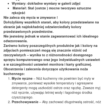
Wymiary: dokładne wymiary w galerii zdjęć
Materiał: Stal (ostrze ) mocne tworzywo sztuczne
rękojeść
Nie zaleca się mycia w zmywarce !
Dołożyliśmy wszelkich starań, aby kolory przedstawiane na
ekranie jak najdokładniej odzwierciedlały kolory
przedstawionych przedmiotów.
Nie jesteśmy jednak w stanie zagwarantować ich idealnego
odwzorowania.
Zarówno kolory poszczególnych produktów jak i kolory na
zdjęciach pomieszczeń mogą się znacznie różnić od
rzeczywistych – wynika to z różnorodności dostępnego
sprzętu komputerowego oraz jego indywidualnych ustawień
a w szczególności ustawień monitora i karty graficznej.
Obostrzenia i zalecenia dotyczące użytkowania noża
kuchennego:
Mycie ręczne
– Nóż kuchenny nie powinien być myty w
zmywarce, ponieważ wysokie temperatury i agresywne
detergenty mogą uszkodzić ostrze oraz rączkę. Zawsze myj
nóż ręcznie, używając letniej wody i łagodnego środka
czyszczącego.
Przechowywanie
– Aby zachować długotrwałą ostrość, nóż