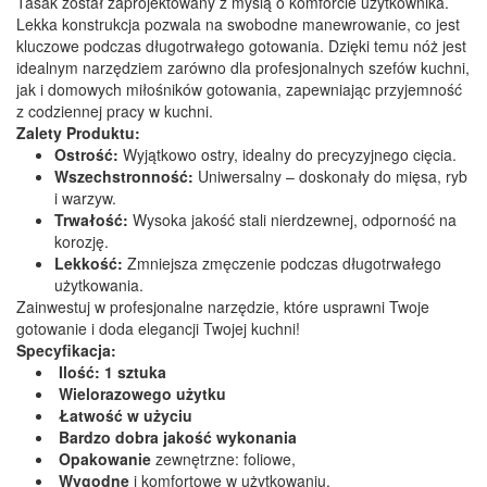
Tasak został zaprojektowany z myślą o komforcie użytkownika.
Lekka konstrukcja pozwala na swobodne manewrowanie, co jest
kluczowe podczas długotrwałego gotowania. Dzięki temu nóż jest
idealnym narzędziem zarówno dla profesjonalnych szefów kuchni,
jak i domowych miłośników gotowania, zapewniając przyjemność
z codziennej pracy w kuchni.
Zalety Produktu:
Ostrość:
Wyjątkowo ostry, idealny do precyzyjnego cięcia.
Wszechstronność:
Uniwersalny – doskonały do mięsa, ryb
i warzyw.
Trwałość:
Wysoka jakość stali nierdzewnej, odporność na
korozję.
Lekkość:
Zmniejsza zmęczenie podczas długotrwałego
użytkowania.
Zainwestuj w profesjonalne narzędzie, które usprawni Twoje
gotowanie i doda elegancji Twojej kuchni!
Specyfikacja:
Ilość: 1 sztuka
Wielorazowego użytku
Łatwość w użyciu
Bardzo dobra jakość wykonania
Opakowanie
zewnętrzne: foliowe,
Wygodne
i komfortowe w użytkowaniu,