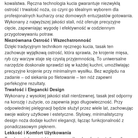
kowalstwa. Ręczna technologia kucia gwarantuje niezwykłą
ostrość i trwałość noża, co czyni go idealnym wyborem dla
profesjonalnych kucharzy oraz domowych entuzjastów gotowania.
Wykonany z najwyższej jakości stali, nóż oferuje precyzyjne
cięcie, zapewniając wygodę i efektywność w codziennym
przygotowywaniu potraw.
Niezrównana Ostrość i Wszechstronność
Dzięki tradycyjnym technikom ręcznego kucia, tasak ten
zachowuje wyjątkową ostrość, która sprawia, że krojenie mięsa,
ryb czy warzyw staje się czystą przyjemnością. To uniwersalne
narzędzie doskonale sprawdzi się w każdej kuchni, umożliwiając
precyzyjne krojenie przy minimalnym wysiłku. Bez względu na
zadanie – od siekania po filetowanie – ten nóż zapewni
perfekcyjne rezultaty.
Trwałość i Elegancki Design
Wykonany z wysokiej jakości stali nierdzewnej, tasak jest odporny
na korozję i zużycie, co zapewnia jego długowieczność. Przy
odpowiedniej pielęgnacji będzie służył przez wiele lat, zachowując
swoje walory użytkowe i estetyczne. Stylowy, minimalistyczny
design noża dodaje kuchni elegancji, łącząc funkcjonalność z
ponadczasowym pięknem.
Lekkość i Komfort Użytkowania