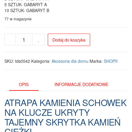
5 SZTUK- GABARYT A
10 SZTUK- GABARYT B
77 w magazynie
ilość
Dodaj do koszyka
-
+
Kamień
schowek
na
klucze
SKU:
tds0542
Kategoria:
Akcesoria dla domu
Marka:
SHOPII
–
dyskretny
i
realistyczny
OPIS
INFORMACJE DODATKOWE
element
dekoracyjny
ATRAPA KAMIENIA SCHOWEK
NA KLUCZE UKRYTY
TAJEMNY SKRYTKA KAMIEŃ
CIĘŻKI