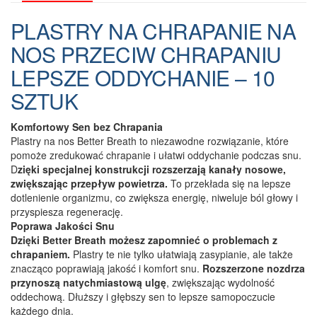
Lepszego
PLASTRY NA CHRAPANIE NA
Oddychania
i
NOS PRZECIW CHRAPANIU
Komfortowego
LEPSZE ODDYCHANIE – 10
Snu
SZTUK
Komfortowy Sen bez Chrapania
Plastry na nos Better Breath to niezawodne rozwiązanie, które
pomoże zredukować chrapanie i ułatwi oddychanie podczas snu.
D
zięki specjalnej konstrukcji rozszerzają kanały nosowe,
zwiększając przepływ powietrza.
To przekłada się na lepsze
dotlenienie organizmu, co zwiększa energię, niweluje ból głowy i
przyspiesza regenerację.
Poprawa Jakości Snu
Dzięki Better Breath możesz zapomnieć o problemach z
chrapaniem.
Plastry te nie tylko ułatwiają zasypianie, ale także
znacząco poprawiają jakość i komfort snu.
Rozszerzone nozdrza
przynoszą natychmiastową ulgę
, zwiększając wydolność
oddechową. Dłuższy i głębszy sen to lepsze samopoczucie
każdego dnia.