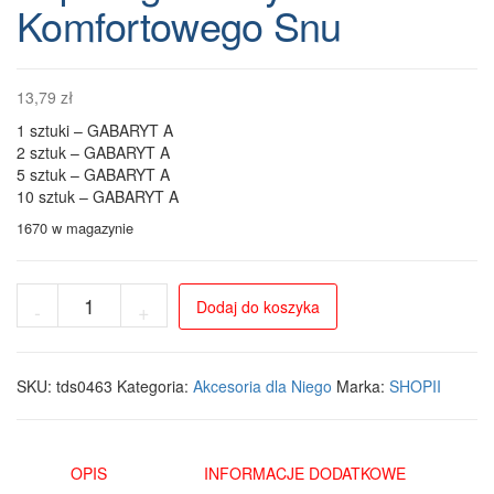
Komfortowego Snu
13,79
zł
1 sztuki – GABARYT A
2 sztuk – GABARYT A
5 sztuk – GABARYT A
10 sztuk – GABARYT A
1670 w magazynie
ilość
Dodaj do koszyka
-
+
Plastry
na
Nos
Better
SKU:
tds0463
Kategoria:
Akcesoria dla Niego
Marka:
SHOPII
Breath
-
10
Sztuk
OPIS
INFORMACJE DODATKOWE
dla