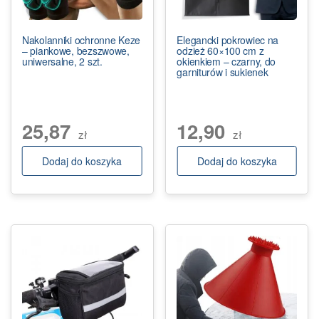
Nakolanniki ochronne Keze
Elegancki pokrowiec na
– piankowe, bezszwowe,
odzież 60×100 cm z
uniwersalne, 2 szt.
okienkiem – czarny, do
garniturów i sukienek
25,87
12,90
zł
zł
Dodaj do koszyka
Dodaj do koszyka