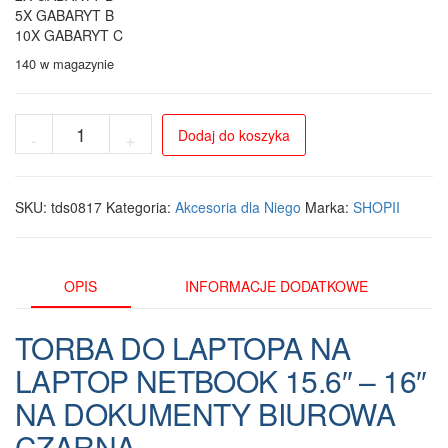
5X GABARYT B
10X GABARYT C
140 w magazynie
ilość
Dodaj do koszyka
-
+
Torba
na
laptopa
The
SKU:
tds0817
Kategoria:
Akcesoria dla Niego
Marka:
SHOPII
Bund
Business
Bag
15.6"
OPIS
INFORMACJE DODATKOWE
-
16"
TORBA DO LAPTOPA NA
Czarna
LAPTOP NETBOOK 15.6″ – 16″
NA DOKUMENTY BIUROWA
CZARNA