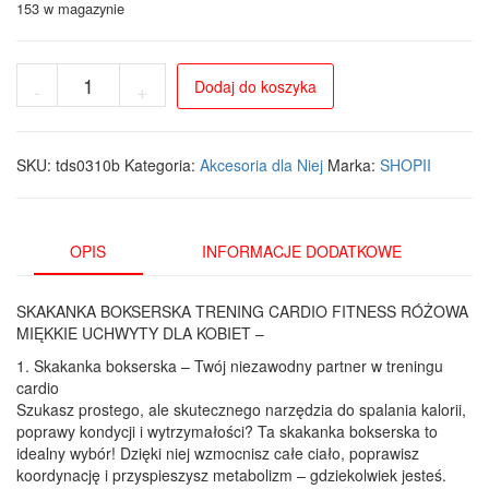
153 w magazynie
ilość
Dodaj do koszyka
-
+
Skakanka
bokserska
różowa
z
SKU:
tds0310b
Kategoria:
Akcesoria dla Niej
Marka:
SHOPII
ergonomicznymi
uchwytami
dla
kobiet
OPIS
INFORMACJE DODATKOWE
SKAKANKA BOKSERSKA TRENING CARDIO FITNESS RÓŻOWA
MIĘKKIE UCHWYTY DLA KOBIET –
1. Skakanka bokserska – Twój niezawodny partner w treningu
cardio
Szukasz prostego, ale skutecznego narzędzia do spalania kalorii,
poprawy kondycji i wytrzymałości? Ta skakanka bokserska to
idealny wybór! Dzięki niej wzmocnisz całe ciało, poprawisz
koordynację i przyspieszysz metabolizm – gdziekolwiek jesteś.