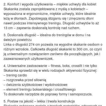
2. Komfort i wygoda użytkowania – miękkie uchwyty dla kobiet
Skakanka została zaprojektowana z myślą o kobietach –
wyposażona w ergonomiczne, miękkie uchwyty, które idealnie
leżą w dłoniach. Zapobiegają ślizganiu się i zmęczeniu dłoni
nawet podczas intensywnego treningu. Długość uchwytów to aż
13 cm – zapewnia doskonałą kontrolę nad ruchem.
3. Doskonała długość – idealna do treningów w domu i na
świeżym powietrzu
Linka o długości 274 cm pozwala na wygodne skakanie osobom o
różnym wzroście. Całkowita długość skakanki to 300 cm, co czyni
ją uniwersalnym rozwiązaniem zarówno dla początkujących, jak i
zaawansowanych użytkowniczek.
4. Uniwersalne zastosowanie – fitness, boks, crossfit i nie tylko
Skakanka sprawdzi się w wielu rodzajach aktywności fizycznej:
– trening cardio
– rozgrzewka przed siłownią
– ćwiczenia szybkościowe i wydolnościowe
– element treningu bokserskiego i crossfitowego
To doskonałe narzędzie do poprawy formy i samopoczucia.
5. Postaw na jakość – lekka i trwała konstrukcja
Skakanka wykonana została z trwałych materiałów, odpornych na